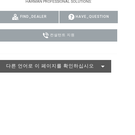
HARMAN PROFESSIONAL SOLUTIONS:
MAC VIPER
P3 POWERPORT LEGACY MODELS
VDO DOTRON
규정 준수
FIND_DEALER
HAVE_QUESTION
MAC VIPER LEGACY MODELS
VDO FATRON
지원 로그인
VDO SCEPTRON
컨설턴트 지원
다른 언어로 이 페이지를 확인하십시오