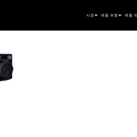
시장
제품 유형
제품 
ARCHITECTURAL
무빙 헤드
프레이
ATOM
ENTERTAINMENT
팔로우스팟
스팟
컴패니
CREATE THE MOMENT
스태틱 라이트
세척
프레넬
ELP
크리에이티브 조명
빔 하
엘립소
스트로
ERA
건축용
빔
PAR
선형
워시 
외관
전원 및 프로세싱
DOT
리니어
시스템
MAC
도구
이미지
POWE
소프트
MACU
단종된 제품
CREAT
POWE
서비스
P3
PDE S
VDO