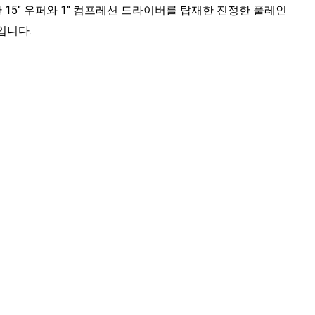
15" 우퍼와 1" 컴프레션 드라이버를 탑재한 진정한 풀레인
입니다.