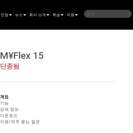
라인업
뉴스
회사 소개
학습
지원
밍
IC
사례 연구
연혁
교육
문의하기
언
언론 자료
지속 가능성
학습 세션
상시 지원 센터
M¥Flex 15
ELP ELLIPSOIDAL
구매처
컨설턴트 포털
단종됨
이브리드
이달
브 & 블라인더
ELP FRESNEL
ERA PERFORMANCE
소프트웨어
조명
ELP PAR
ERA PROFILE
EXTERIOR DOT PRO
펌웨어
 조명
 컨트롤러
ERA WASH
익스테리어 리니어 프로
MAC AURA
다운로드
개요
기능
 프로젝션
RPORTS
웨어 도구
LA
외부 프로젝션
MAC ENCORE
보증
상세 정보
다운로드
IVE DOTS
RPORTS LEGACY MODELS
 도구
외장 세척 프로
MAC ONE
P3 SYSTEM CONTROLLER
제품 등록
지원/자주 묻는 질문
YSTEM
MAC ULTRA
P3 POWERPORT
VDO ATOMIC
서비스