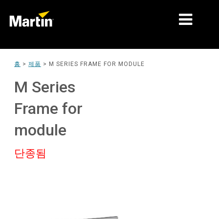
시장
홈
>
제품
>
M SERIES FRAME FOR MODULE
제품 유형
M Series
제품 라인업
Frame for
뉴스
module
회사 소개
단종됨
학습
지원