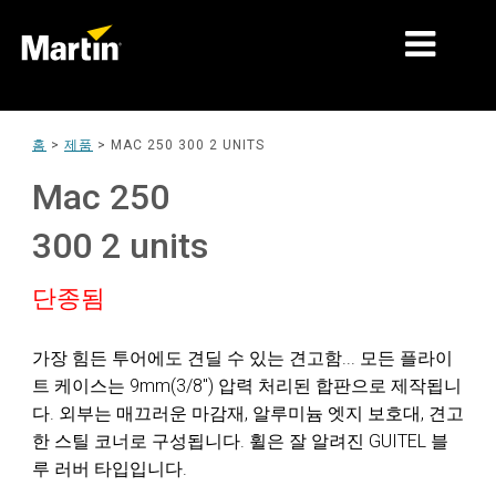
시장
홈
>
제품
>
MAC 250 300 2 UNITS
제품 유형
Mac 250
제품 라인업
300 2 units
뉴스
단종됨
회사 소개
가장 힘든 투어에도 견딜 수 있는 견고함... 모든 플라이
학습
트 케이스는 9mm(3/8") 압력 처리된 합판으로 제작됩니
다. 외부는 매끄러운 마감재, 알루미늄 엣지 보호대, 견고
지원
한 스틸 코너로 구성됩니다. 휠은 잘 알려진 GUITEL 블
루 러버 타입입니다.