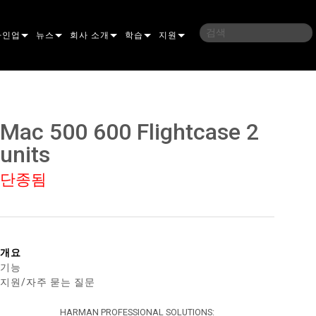
라인업
뉴스
회사 소개
학습
지원
밍
IC
사례 연구
연혁
교육
문의하기
언
언론 자료
지속 가능성
학습 세션
상시 지원 센터
Mac 500 600 Flightcase 2
ELP ELLIPSOIDAL
구매처
컨설턴트 포털
units
이브리드
이달
브 & 블라인더
ELP FRESNEL
ERA PERFORMANCE
소프트웨어
단종됨
조명
ELP PAR
ERA PROFILE
EXTERIOR DOT PRO
펌웨어
 조명
 컨트롤러
ERA WASH
익스테리어 리니어 프로
MAC AURA
다운로드
개요
 프로젝션
RPORTS
웨어 도구
LA
외부 프로젝션
MAC ENCORE
보증
기능
지원/자주 묻는 질문
IVE DOTS
RPORTS LEGACY MODELS
 도구
외장 세척 프로
MAC ONE
P3 SYSTEM CONTROLLER
제품 등록
YSTEM
MAC ULTRA
P3 POWERPORT
VDO ATOMIC
서비스
HARMAN PROFESSIONAL SOLUTIONS: