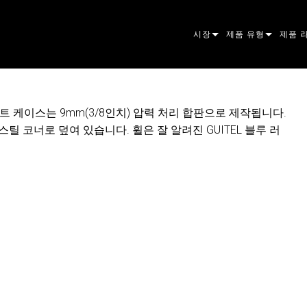
시장
제품 유형
제품 
ARCHITECTURAL
무빙 헤드
프레이
ATOM
ENTERTAINMENT
팔로우스팟
스팟
컴패니
트 케이스는 9mm(3/8인치) 압력 처리 합판으로 제작됩니다.
틸 코너로 덮여 있습니다. 휠은 잘 알려진 GUITEL 블루 러
CREATE THE MOMENT
스태틱 라이트
세척
프레넬
ELP
크리에이티브 조명
빔 하
엘립소
스트로
ERA
건축용
빔
PAR
선형
워시 
외관
전원 및 프로세싱
DOT
리니어
시스템
MAC
도구
이미지
POWE
소프트
MACU
단종된 제품
CREAT
POWE
서비스
P3
PDE S
VDO