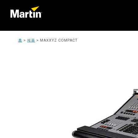
홈
>
제품
>
MAXXYZ COMPACT