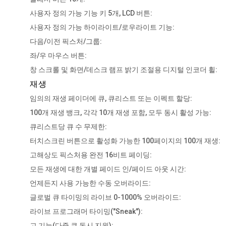
사용자 정의 가능 기능 키 5개, LCD 버튼:
사용자 정의 가능 하이라이트/로우라이트 기능:
다음/이전 픽스처/그룹:
좌/우 마우스 버튼:
창 스크롤 및 화면/데스크 램프 밝기 조절용 디지털 인코더 휠:
재생
임의의 재생 페이더에 큐, 큐리스트 또는 이펙트 할당:
100개 재생 뱅크, 각각 10개 재생 포함, 모두 동시 활성 가능:
큐리스트당 큐 수 무제한:
터치스크린 버튼으로 활성화 가능한 100페이지의 100개 재생:
고해상도 픽스처용 완전 16비트 페이딩:
모든 재생에 대한 개별 페이드 인/페이드 아웃 시간:
언제든지 사용 가능한 수동 오버라이드:
글로벌 큐 타이밍의 라이브 0-1000% 오버라이드:
라이브 프로그래머 타이밍("Sneak"):
고 기능(다중 큐 동시 지원):