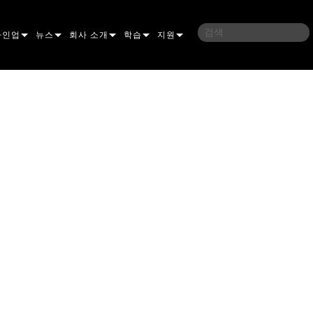
라인업
뉴스
회사 소개
학습
지원
밍
사례 연구
연혁
교육
문의하기
언
언론 자료
지속 가능성
학습 세션
상시 지원 센터
ELP ELLIPSOIDAL
구매처
컨설턴트 포털
이브리드
이달
브 & 블라인더
ELP FRESNEL
ERA PERFORMANCE
소프트웨어
조명
조명
ELP PAR
ERA PROFILE
EXTERIOR DOT PRO
펌웨어
 조명
 컨트롤러
ERA WASH
익스테리어 리니어 프로
MAC AURA
다운로드
 프로젝션
RPORTS
웨어 도구
LA
외부 프로젝션
MAC ENCORE
보증
IVE DOTS
RPORTS LEGACY MODELS
 도구
외장 세척 프로
MAC ONE
P3 SYSTEM CONTROLLER
제품 등록
YSTEM
MAC ULTRA
P3 POWERPORT
VDO ATOMIC
서비스