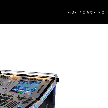
시장
제품 유형
제품 
ARCHITECTURAL
무빙 헤드
프레이
아토믹
ENTERTAINMENT
팔로우스팟
스팟
컴패니
CREATE THE MOMENT
스태틱 라이트
세척
프레넬
ELP
크리에이티브 조명
빔 하
엘립소
스트로
ERA
건축용
빔
PAR 
선형
워시 
외관
전원 및 프로세싱
DOT
리니어
시스템
MAC
도구
이미지
POWE
소프트
MACU
단종된 제품
CREAT
POWE
서비스
P3
PDE S
VDO