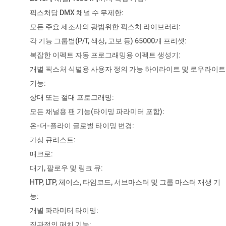
픽스처당 DMX 채널 수 무제한:
모든 주요 제조사의 광범위한 픽스처 라이브러리:
각 기능 그룹별(P/T, 색상, 고보 등) 65000개 프리셋:
복잡한 이펙트 자동 프로그래밍용 이펙트 생성기:
개별 픽스처 식별용 사용자 정의 가능 하이라이트 및 로우라이트
기능:
상대 또는 절대 프로그래밍:
모든 채널용 팬 기능(타이밍 파라미터 포함):
온-더-플라이 글로벌 타이밍 변경:
가상 큐리스트:
매크로:
대기, 팔로우 및 링크 큐:
HTP, LTP, 체이스, 타임코드, 서브마스터 및 그룹 마스터 재생 기
능:
개별 파라미터 타이밍:
직관적인 패치 기능: