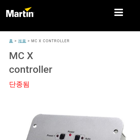
시장
홈
>
제품
>
MC X CONTROLLER
제품 유형
MC X
제품 라인업
controller
뉴스
단종됨
회사 소개
학습
지원