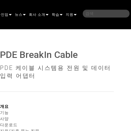
라인업
뉴스
회사 소개
학습
지원
밍
IC
사례 연구
연혁
교육
문의하기
언
언론 자료
지속 가능성
학습 세션
상시 지원 센터
PDE BreakIn Cable
ELP ELLIPSOIDAL
구매처
컨설턴트 포털
PDE 케이블 시스템용 전원 및 데이터
이브리드
이달
브 & 블라인더
ELP FRESNEL
ERA PERFORMANCE
소프트웨어
입력 어댑터
조명
ELP PAR
ERA PROFILE
EXTERIOR DOT PRO
펌웨어
 조명
 컨트롤러
ERA WASH
익스테리어 리니어 프로
MAC AURA
다운로드
 프로젝션
RPORTS
웨어 도구
LA
외부 프로젝션
MAC ENCORE
보증
개요
기능
IVE DOTS
RPORTS LEGACY MODELS
 도구
외장 세척 프로
MAC ONE
P3 SYSTEM CONTROLLER
제품 등록
사양
다운로드
YSTEM
MAC ULTRA
P3 POWERPORT
VDO ATOMIC
서비스