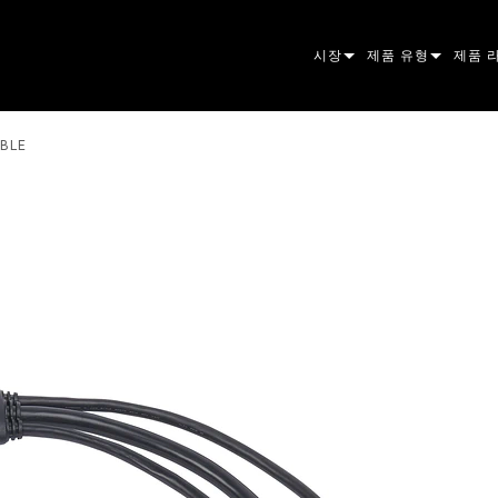
시장
제품 유형
제품 
ARCHITECTURAL
무빙 헤드
프레이
ATOM
ABLE
ENTERTAINMENT
팔로우스팟
스팟
컴패니
CREATE THE MOMENT
스태틱 라이트
세척
프레넬
ELP
크리에이티브 조명
빔 하
엘립소
스트로
ERA
건축용
빔
PAR
선형
워시 
외관
전원 및 프로세싱
DOT
리니어
시스템
MAC
도구
이미지
POWE
소프트
MACU
단종된 제품
CREAT
POWE
서비스
P3
PDE S
VDO