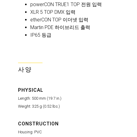
powerCON TRUE1 TOP 전원 입력
XLR 5 TOP DMX 입력
etherCON TOP 이더넷 입력
Martin PDE 하이브리드 출력
IP65 등급
사양
PHYSICAL
Length: 500 mm (19.7 in.)
Weight: 325 g (0.52 lbs.)
CONSTRUCTION
Housing: PVC