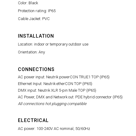
Color: Black
Protection rating: IP65
Cable Jacket: PVC
INSTALLATION
Location: indoor or temporary outdoor use
Orientation: Any
CONNECTIONS
AC power input: Neutrik powerCON TRUE1 TOP (IP65)
Ethernet Input: Neutrik etherCON TOP (IP65)
DMX input: Neutrik XLR 5-pin Male TOP (IP65)
AC Power, DMX and Network out: PDE hybrid connector (IP65)
All connections hot plugging compatible
ELECTRICAL
AC power: 100-240V AC nominal, 50/60Hz