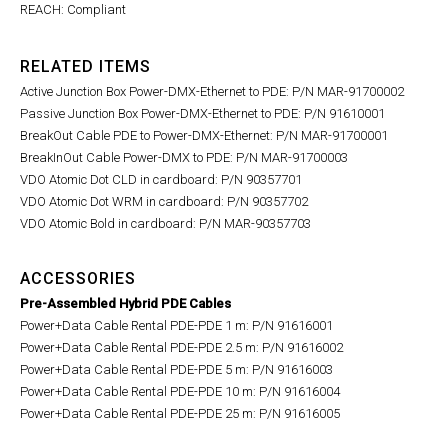
REACH: Compliant
RELATED ITEMS
Active Junction Box Power-DMX-Ethernet to PDE: P/N MAR-91700002
Passive Junction Box Power-DMX-Ethernet to PDE: P/N 91610001
BreakOut Cable PDE to Power-DMX-Ethernet: P/N MAR-91700001
BreakInOut Cable Power-DMX to PDE: P/N MAR-91700003
VDO Atomic Dot CLD in cardboard: P/N 90357701
VDO Atomic Dot WRM in cardboard: P/N 90357702
VDO Atomic Bold in cardboard: P/N MAR-90357703
ACCESSORIES
Pre-Assembled Hybrid PDE Cables
Power+Data Cable Rental PDE-PDE 1 m: P/N 91616001
Power+Data Cable Rental PDE-PDE 2.5 m: P/N 91616002
Power+Data Cable Rental PDE-PDE 5 m: P/N 91616003
Power+Data Cable Rental PDE-PDE 10 m: P/N 91616004
Power+Data Cable Rental PDE-PDE 25 m: P/N 91616005