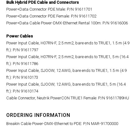
Bulk Hybrid PDE Cable and Connectors
Power+Data Connector PDE Male: P/N 91611701
Power+Data Connector PDE Female: P/N 91611702
Power+Data Cable Power-DMX-Ethernet Rental 100m: P/N 91616006
Power Cables
Power Input Cable, H07RN-F, 2.5 mm2, bare ends to TRUE1, 1.5 m (4.9
ft.): P/N 91611797
Power Input Cable, H07RN-F, 2.5 mm2, bare ends to TRUE1, 5 m (16.4
ft.): P/N 91611786
Power Input Cable, SJOOW, 12 AWG, bare ends to TRUE1, 1.5 m (4.9
ft.): P/N 91610173
Power Input Cable, SJOOW, 12 AWG, bare ends to TRUE1, 5 m (16.4
ft.): P/N 91610174
Cable Connector, Neutrik PowerCON TRUE1 Female: P/N 91611789HU
ORDERING INFORMATION
BreakIn Cable Power-DMX-Ethernet to PDE: P/N MAR-91700000