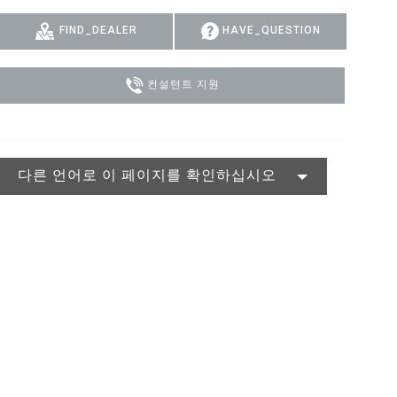
MAC VIPER
P3 POWERPORT LEGACY MODELS
VDO DOTRON
규정 준수
FIND_DEALER
HAVE_QUESTION
MAC VIPER LEGACY MODELS
VDO FATRON
지원 로그인
컨설턴트 지원
VDO SCEPTRON
다른 언어로 이 페이지를 확인하십시오