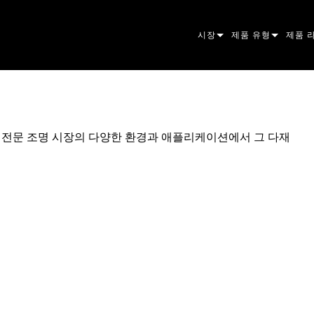
시장
제품 유형
제품 
ARCHITECTURAL
무빙 헤드
프레이
아토믹
ENTERTAINMENT
팔로우스팟
스팟
컴패니
든 전문 조명 시장의 다양한 환경과 애플리케이션에서 그 다재
CREATE THE MOMENT
스태틱 라이트
세척
프레넬
ELP
크리에이티브 조명
빔 하
엘립소
스트로
ERA
건축용
빔
PAR 
선형
워시 
외관
전원 및 프로세싱
DOT
리니어
시스템
MAC
도구
이미지
POWE
소프트
MACU
단종된 제품
CREAT
POWE
서비스
P3
PDE S
VDO