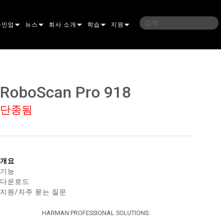
라인업
뉴스
회사 소개
학습
지원
밍
사례 연구
연혁
교육
문의하기
언
언론 자료
지속 가능성
학습 세션
상시 지원 센터
RoboScan Pro 918
ELP ELLIPSOIDAL
구매처
컨설턴트 포털
단종됨
이브리드
이달
브 & 블라인더
ELP FRESNEL
ERA PERFORMANCE
소프트웨어
조명
조명
ELP PAR
ERA PROFILE
EXTERIOR DOT PRO
펌웨어
 조명
 컨트롤러
ERA WASH
익스테리어 리니어 프로
MAC AURA
다운로드
개요
기능
 프로젝션
RPORTS
웨어 도구
LA
외부 프로젝션
MAC ENCORE
보증
다운로드
지원/자주 묻는 질문
IVE DOTS
RPORTS LEGACY MODELS
 도구
외장 세척 프로
MAC ONE
P3 SYSTEM CONTROLLER
제품 등록
HARMAN PROFESSIONAL SOLUTIONS:
YSTEM
MAC ULTRA
P3 POWERPORT
VDO ATOMIC
서비스