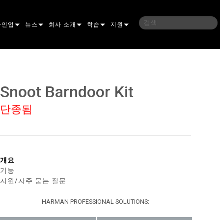
라인업
뉴스
회사 소개
학습
지원
밍
사례 연구
연혁
교육
문의하기
언
언론 자료
지속 가능성
학습 세션
상시 지원 센터
Snoot Barndoor Kit
ELP ELLIPSOIDAL
구매처
컨설턴트 포털
단종됨
이브리드
이달
브 & 블라인더
ELP FRESNEL
ERA PERFORMANCE
소프트웨어
조명
ELP PAR
ERA PROFILE
EXTERIOR DOT PRO
펌웨어
 조명
 컨트롤러
ERA WASH
익스테리어 리니어 프로
MAC AURA
다운로드
개요
기능
 프로젝션
RPORTS
웨어 도구
LA
외부 프로젝션
MAC ENCORE
보증
지원/자주 묻는 질문
IVE DOTS
RPORTS LEGACY MODELS
 도구
외장 세척 프로
MAC ONE
P3 SYSTEM CONTROLLER
제품 등록
HARMAN PROFESSIONAL SOLUTIONS:
YSTEM
MAC ULTRA
P3 POWERPORT
VDO ATOMIC
서비스