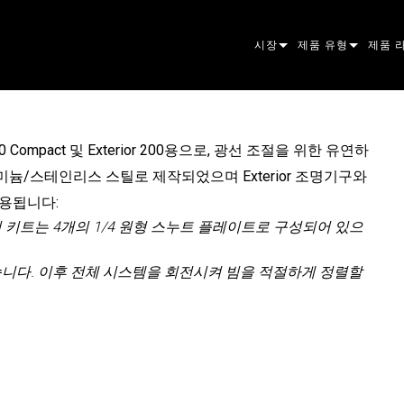
시장
제품 유형
제품 
ARCHITECTURAL
무빙 헤드
프레이
아토믹
ENTERTAINMENT
팔로우스팟
스팟
컴패니
600 Compact 및 Exterior 200용으로, 광선 조절을 위한 유연하
늄/스테인리스 스틸로 제작되었으며 Exterior 조명기구와
CREATE THE MOMENT
스태틱 라이트
세척
프레넬
ELP
사용됩니다:
크리에이티브 조명
빔 하
엘립소
스트로
ERA
 키트는 4개의 1/4 원형 스누트 플레이트로 구성되어 있으
건축용
빔
PAR
선형
워시 
외관
니다. 이후 전체 시스템을 회전시켜 빔을 적절하게 정렬할
전원 및 프로세싱
DOT
리니어
시스템
MAC
도구
이미지
POWE
소프트
MACU
단종된 제품
CREAT
POWE
서비스
P3
PDE S
VDO