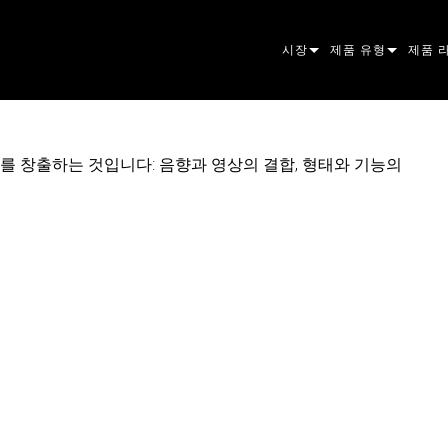
시장
제품 유형
제품 
ARCHITECTURAL
무빙 헤드
프레이
아토믹
ENTERTAINMENT
팔로우스팟
스팟
컴패니
 새로운 시너지를 창출하는 것입니다: 음향과 영상의 결합, 형태와 기능의
CREATE THE MOMENT
스태틱 라이트
세척
프레넬
ELP
크리에이티브 조명
빔 하
엘립소
스트로
ERA
건축용
빔
PAR 
선형
워시 
외관
전원 및 프로세싱
DOT
리니어
시스템
MAC
도구
이미지
POWE
소프트
MACU
단종된 제품
CREAT
POWE
서비스
P3
PDE S
VDO