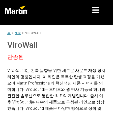
시장
홈
>
제품
>
VIROWALL
제품 유형
ViroWall
제품 라인업
단종됨
뉴스
ViroSound는 건축 음향을 위한 새로운 사운드 재생 장치
회사 소개
라인의 명칭입니다. 이 라인은 독특한 탄생 과정을 거쳤
으며 Martin Professional의 혁신적인 제품 시너지를 의
학습
미합니다. ViroSound는 오디오와 광 반사 기능을 하나의
완전한 솔루션으로 통합한 최초의 개념입니다. 출시 이
지원
후 ViroSound는 다수의 제품으로 구성된 라인으로 성장
했습니다. ViroSound 제품은 다양한 방식으로 장착 및