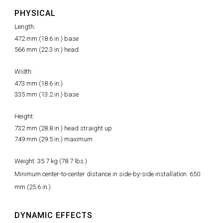
PHYSICAL
Length:
472 mm (18.6 in.) base
566 mm (22.3 in.) head
Width:
473 mm (18.6 in.)
335 mm (13.2 in.) base
Height:
732 mm (28.8 in.) head straight up
749 mm (29.5 in.) maximum
Weight: 35.7 kg (78.7 lbs.)
Minimum center-to-center distance in side-by-side installation: 650
mm (25.6 in.)
DYNAMIC EFFECTS