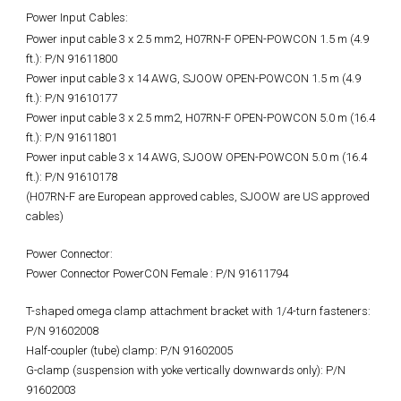
Power Input Cables:
Power input cable 3 x 2.5 mm2, H07RN-F OPEN-POWCON 1.5 m (4.9
ft.): P/N 91611800
Power input cable 3 x 14 AWG, SJOOW OPEN-POWCON 1.5 m (4.9
ft.): P/N 91610177
Power input cable 3 x 2.5 mm2, H07RN-F OPEN-POWCON 5.0 m (16.4
ft.): P/N 91611801
Power input cable 3 x 14 AWG, SJOOW OPEN-POWCON 5.0 m (16.4
ft.): P/N 91610178
(H07RN-F are European approved cables, SJOOW are US approved
cables)
Power Connector:
Power Connector PowerCON Female : P/N 91611794
T-shaped omega clamp attachment bracket with 1/4-turn fasteners:
P/N 91602008
Half-coupler (tube) clamp: P/N 91602005
G-clamp (suspension with yoke vertically downwards only): P/N
91602003