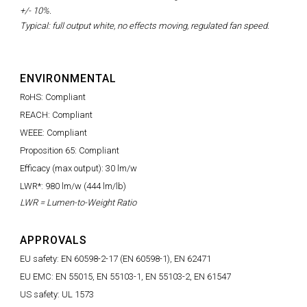
+/- 10%.
Typical: full output white, no effects moving, regulated fan speed.
ENVIRONMENTAL
RoHS: Compliant
REACH: Compliant
WEEE: Compliant
Proposition 65: Compliant
Efficacy (max output): 30 lm/w
LWR*: 980 lm/w (444 lm/lb)
LWR = Lumen-to-Weight Ratio
APPROVALS
EU safety: EN 60598-2-17 (EN 60598-1), EN 62471
EU EMC: EN 55015, EN 55103-1, EN 55103-2, EN 61547
US safety: UL 1573