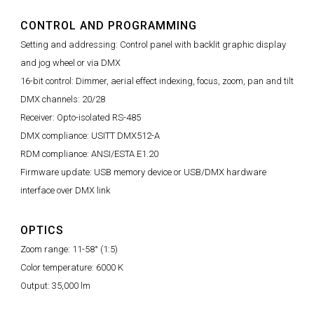
CONTROL AND PROGRAMMING
Setting and addressing: Control panel with backlit graphic display
and jog wheel or via DMX
16-bit control: Dimmer, aerial effect indexing, focus, zoom, pan and tilt
DMX channels: 20/28
Receiver: Opto-isolated RS-485
DMX compliance: USITT DMX512-A
RDM compliance: ANSI/ESTA E1.20
Firmware update: USB memory device or USB/DMX hardware
interface over DMX link
OPTICS
Zoom range: 11-58° (1:5)
Color temperature: 6000 K
Output: 35,000 lm