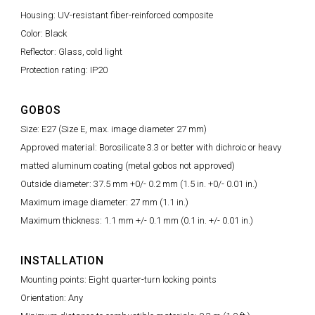
Housing: UV-resistant fiber-reinforced composite
Color: Black
Reflector: Glass, cold light
Protection rating: IP20
GOBOS
Size: E27 (Size E, max. image diameter 27 mm)
Approved material: Borosilicate 3.3 or better with dichroic or heavy
matted aluminum coating (metal gobos not approved)
Outside diameter: 37.5 mm +0/- 0.2 mm (1.5 in. +0/- 0.01 in.)
Maximum image diameter: 27 mm (1.1 in.)
Maximum thickness: 1.1 mm +/- 0.1 mm (0.1 in. +/- 0.01 in.)
INSTALLATION
Mounting points: Eight quarter-turn locking points
Orientation: Any