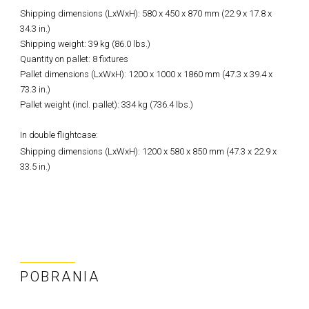
Shipping dimensions (LxWxH): 580 x 450 x 870 mm (22.9 x 17.8 x
34.3 in.)
Shipping weight: 39 kg (86.0 lbs.)
Quantity on pallet: 8 fixtures
Pallet dimensions (LxWxH): 1200 x 1000 x 1860 mm (47.3 x 39.4 x
73.3 in.)
Pallet weight (incl. pallet): 334 kg (736.4 lbs.)
In double flightcase:
Shipping dimensions (LxWxH): 1200 x 580 x 850 mm (47.3 x 22.9 x
33.5 in.)
POBRANIA