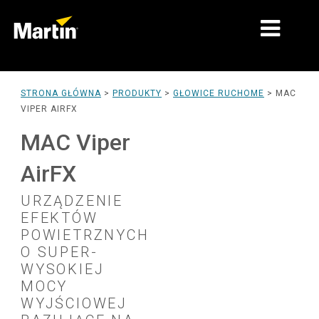
RYNKI
STRONA GŁÓWNA
>
PRODUKTY
>
GŁOWICE RUCHOME
>
MAC
VIPER AIRFX
TYPY PRODUKTÓW
MAC Viper
ZAKRESY PRODUKTÓW
AirFX
AKTUALNOŚCI
URZĄDZENIE
O NAS
EFEKTÓW
POWIETRZNYCH
NAUKA
O SUPER-
WYSOKIEJ
WSPARCIE
MOCY
WYJŚCIOWEJ