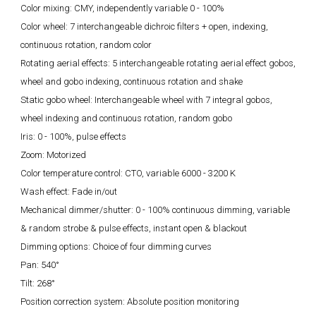
Color mixing: CMY, independently variable 0 - 100%
Color wheel: 7 interchangeable dichroic filters + open, indexing,
continuous rotation, random color
Rotating aerial effects: 5 interchangeable rotating aerial effect gobos,
wheel and gobo indexing, continuous rotation and shake
Static gobo wheel: Interchangeable wheel with 7 integral gobos,
wheel indexing and continuous rotation, random gobo
Iris: 0 - 100%, pulse effects
Zoom: Motorized
Color temperature control: CTO, variable 6000 - 3200 K
Wash effect: Fade in/out
Mechanical dimmer/shutter: 0 - 100% continuous dimming, variable
& random strobe & pulse effects, instant open & blackout
Dimming options: Choice of four dimming curves
Pan: 540°
Tilt: 268°
Position correction system: Absolute position monitoring