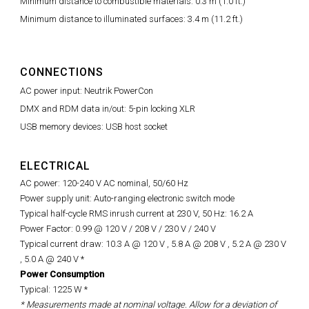
Minimum distance to combustible materials: 0.3 m (1.0 ft.)
Minimum distance to illuminated surfaces: 3.4 m (11.2 ft.)
CONNECTIONS
AC power input: Neutrik PowerCon
DMX and RDM data in/out: 5-pin locking XLR
USB memory devices: USB host socket
ELECTRICAL
AC power: 120-240 V AC nominal, 50/60 Hz
Power supply unit: Auto-ranging electronic switch mode
Typical half-cycle RMS inrush current at 230 V, 50 Hz: 16.2 A
Power Factor: 0.99 @ 120 V / 208 V / 230 V / 240 V
Typical current draw: 10.3 A @ 120 V , 5.8 A @ 208 V , 5.2 A @ 230 V
, 5.0 A @ 240 V *
Power Consumption
Typical: 1225 W *
* Measurements made at nominal voltage. Allow for a deviation of