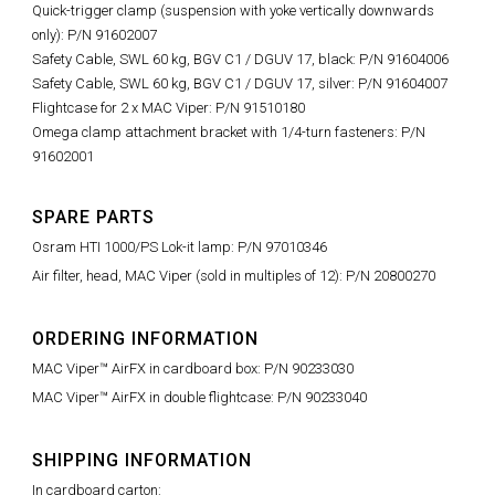
Quick-trigger clamp (suspension with yoke vertically downwards
only): P/N 91602007
Safety Cable, SWL 60 kg, BGV C1 / DGUV 17, black: P/N 91604006
Safety Cable, SWL 60 kg, BGV C1 / DGUV 17, silver: P/N 91604007
Flightcase for 2 x MAC Viper: P/N 91510180
Omega clamp attachment bracket with 1/4-turn fasteners: P/N
91602001
SPARE PARTS
Osram HTI 1000/PS Lok-it lamp: P/N 97010346
Air filter, head, MAC Viper (sold in multiples of 12): P/N 20800270
ORDERING INFORMATION
MAC Viper™ AirFX in cardboard box: P/N 90233030
MAC Viper™ AirFX in double flightcase: P/N 90233040
SHIPPING INFORMATION
In cardboard carton: