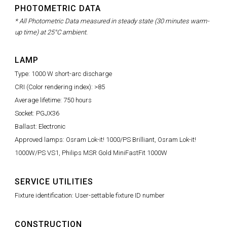
PHOTOMETRIC DATA
* All Photometric Data measured in steady state (30 minutes warm-
up time) at 25°C ambient.
LAMP
Type: 1000 W short-arc discharge
CRI (Color rendering index): >85
Average lifetime: 750 hours
Socket: PGJX36
Ballast: Electronic
Approved lamps: Osram Lok-it! 1000/PS Brilliant, Osram Lok-it!
1000W/PS VS1, Philips MSR Gold MiniFastFit 1000W
SERVICE UTILITIES
Fixture identification: User-settable fixture ID number
CONSTRUCTION