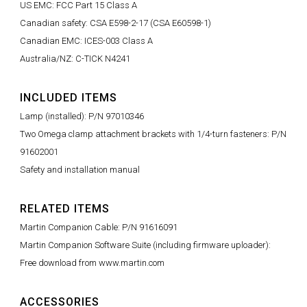
US EMC: FCC Part 15 Class A
Canadian safety: CSA E598-2-17 (CSA E60598-1)
Canadian EMC: ICES-003 Class A
Australia/NZ: C-TICK N4241
INCLUDED ITEMS
Lamp (installed): P/N 97010346
Two Omega clamp attachment brackets with 1/4-turn fasteners: P/N
91602001
Safety and installation manual
RELATED ITEMS
Martin Companion Cable: P/N 91616091
Martin Companion Software Suite (including firmware uploader):
Free download from www.martin.com
ACCESSORIES