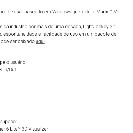
fácil de usar baseado em Windows que inclui a Martin™ M-
da indústria por mais de uma década, LightJockey 2™
de, espontaneidade e facilidade de uso em um pacote de
 pode ser baixado
aqui
 pelo usuário
X In/Out
superior
r 6 Lite™ 3D Visualizer