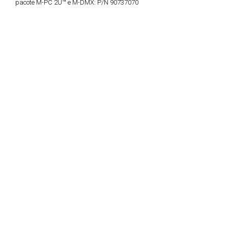
pacote M-PC 2U™ e M-DMX:
P/N 90737070