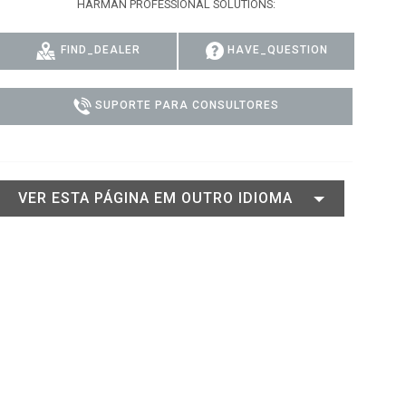
HARMAN PROFESSIONAL SOLUTIONS:
GACY MODELS
CONFORMIDADE
FIND_DEALER
HAVE_QUESTION
Y MODELS
SUPPORT LOGIN
SUPORTE PARA CONSULTORES
VER ESTA PÁGINA EM OUTRO IDIOMA