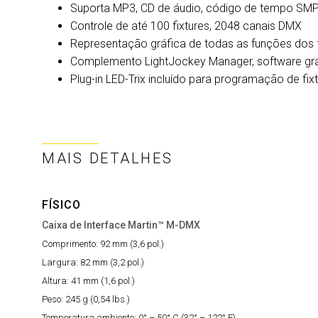
Suporta MP3, CD de áudio, código de tempo SM
Controle de até 100 fixtures, 2048 canais DMX
Representação gráfica de todas as funções dos f
Complemento LightJockey Manager, software gr
Plug-in LED-Trix incluído para programação de fix
MAIS DETALHES
FÍSICO
Caixa de Interface Martin™ M-DMX
Comprimento:
92 mm (3,6 pol.)
Largura:
82 mm (3,2 pol.)
Altura:
41 mm (1,6 pol.)
Peso:
245 g (0,54 lbs.)
Temperatura ambiente:
0° – 50° C (32° – 122° F)