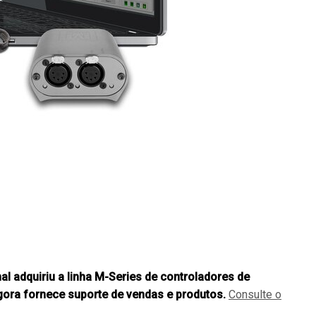
MAC VIPER
P3 POWERPORT LE
VDO DOTRON
MAC VIPER LEGAC
VDO FATRON
VDO SCEPTRON
nal adquiriu a linha M-Series de controladores de
ora fornece suporte de vendas e produtos.
Consulte o