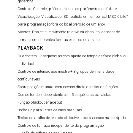
genéricos
Controle:
Controle gráfico de todos os parâmetros de fixture
Visualização:
Visualizador 3D realista em tempo real MSD 6 Lite™
para programação fora do local (versão de um ano)
Macros:
Pan e tilt, movimento relativo ou absoluto, gerador de
formas com diferentes formas e estilos de atraso
PLAYBACK
Cue contém 12 sequências com ajuste de tempo de fade global ou
individual
Controle de intensidade mestre + 8 grupos de intensidade
configuráveis
Sobreposição manual com acesso direto a todas as funções
Cue de fundo independente com 5 sequências paralelas
Função blackout e fade out
Botão Go para listas de cues manuais
Teclas de atalho de teclado atribuíveis para acesso mais rápido
Controle de fumaça independente da programação