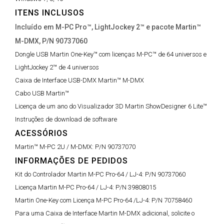
ITENS INCLUSOS
Incluído em M-PC Pro™, LightJockey 2™ e pacote Martin™
M-DMX, P/N 90737060
Dongle USB Martin One-Key™ com licenças M-PC™ de 64 universos e
LightJockey 2™ de 4 universos
Caixa de Interface USB-DMX Martin™ M-DMX
Cabo USB Martin™
Licença de um ano do Visualizador 3D Martin ShowDesigner 6 Lite™
Instruções de download de software
ACESSÓRIOS
Martin™ M-PC 2U / M-DMX:
P/N 90737070
INFORMAÇÕES DE PEDIDOS
Kit do Controlador Martin M-PC Pro-64 / LJ-4:
P/N 90737060
Licença Martin M-PC Pro-64 / LJ-4:
P/N 39808015
Martin One-Key com Licença M-PC Pro-64 /LJ-4:
P/N 70758460
Para uma Caixa de Interface Martin M-DMX adicional, solicite o