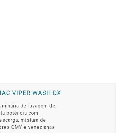
MAC VIPER WASH DX
uminária de lavagem de
lta potência com
escarga, mistura de
ores CMY e venezianas