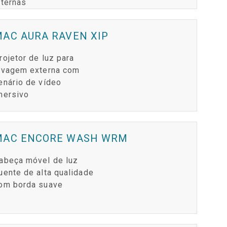
nternas
AC AURA RAVEN XIP
rojetor de luz para
avagem externa com
enário de vídeo
mersivo
MAC ENCORE WASH WRM
abeça móvel de luz
uente de alta qualidade
om borda suave