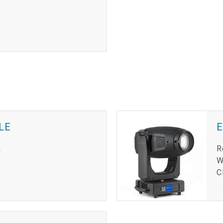
LE
E
m
R
W
C