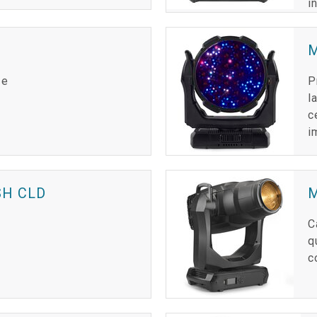
i
M
de
P
l
c
i
H CLD
C
q
c