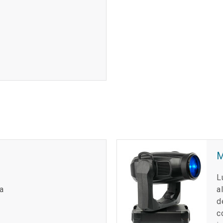
L
a
a
d
c