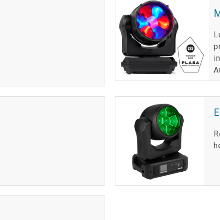
M
L
p
i
A
R
h