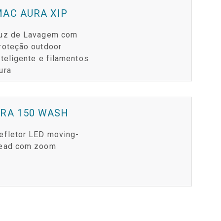
AC AURA XIP
uz de Lavagem com
roteção outdoor
nteligente e filamentos
ura
ERA 150 WASH
efletor LED moving-
ead com zoom