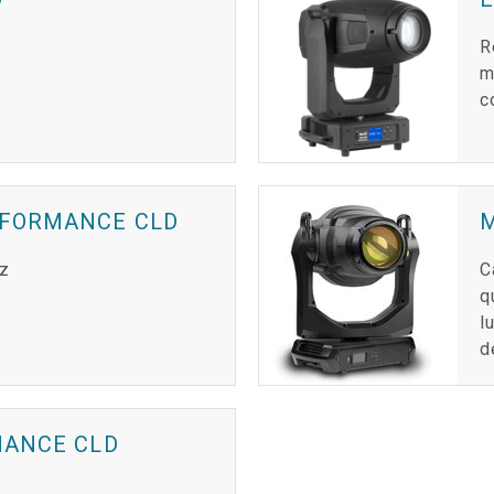
R
A
m
c
RFORMANCE CLD
uz
C
q
l
d
MANCE CLD