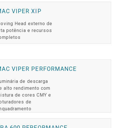
GACY MODELS
CONFORMIDADE
AC VIPER XIP
Y MODELS
SUPPORT LOGIN
oving Head externo de
lta potência e recursos
ompletos
MAC VIPER PERFORMANCE
uminária de descarga
e alto rendimento com
istura de cores CMY e
bturadores de
nquadramento
ERA 600 PERFORMANCE