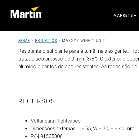
MARKETS
ARCHITECT
HOME
>
PRODUTOS
>
MAXXYZ WING 1 UNIT
ENTERTAIN
Resistente o suficiente para a turnê mais exigente...
tratado sob pressão de 9 mm (3/8"). O exterior é co
CREATE TH
alumínio e cantos de aço resistentes. As rodas são do
RECURSOS
Voltar para Flightcases
Dimensões externas: L = 55, W = 70, H = 40 mm
P/N 91535006