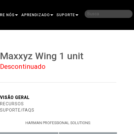
RE NÓS
APRENDIZADO
SUPORTE
SA HISTÓRIA
TREINAMENTO
CONECTE-SE
TENTABILIDADE
SESSÕES DE TREINAMENTO
CENTRAL DE AJUDA 24/7
Maxxyz Wing 1 unit
E COMPRAR
PORTAL DO CONSULTOR
Descontinuado
E
SOFTWARE
O
FIRMWARE
IOR
DOWNLOADS
VISÃO GERAL
RECURSOS
NA
GARANTIA
SUPORTE/FAQS
ONAL PARA EXTERIOR
OLLER
REGISTRO DE PRODUTO
HARMAN PROFESSIONAL SOLUTIONS:
SERVICE