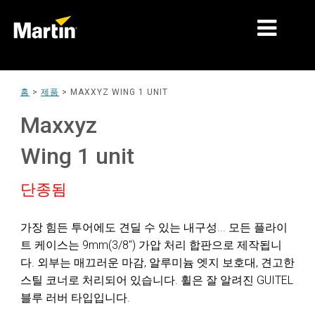
시장
홈
>
제품
>
MAXXYZ WING 1 UNIT
제품 유형
Maxxyz
제품 라인업
Wing 1 unit
뉴스
단종됨
회사 소개
가장 힘든 투어에도 견딜 수 있는 내구성... 모든 플라이
학습
트 케이스는 9mm(3/8") 가압 처리 합판으로 제작됩니
다. 외부는 매끄러운 마감, 알루미늄 엣지 보호대, 견고한
지원
스틸 코너로 처리되어 있습니다. 휠은 잘 알려진 GUITEL
블루 러버 타입입니다.