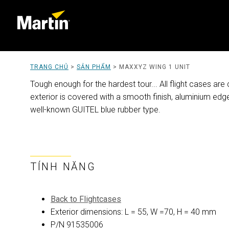
TRANG CHỦ
>
SẢN PHẨM
>
MAXXYZ WING 1 UNIT
Tough enough for the hardest tour... All flight cases a
exterior is covered with a smooth finish, aluminium edg
well-known GUITEL blue rubber type.
TÍNH NĂNG
Back to Flightcases
Exterior dimensions: L = 55, W =70, H = 40 mm
P/N 91535006