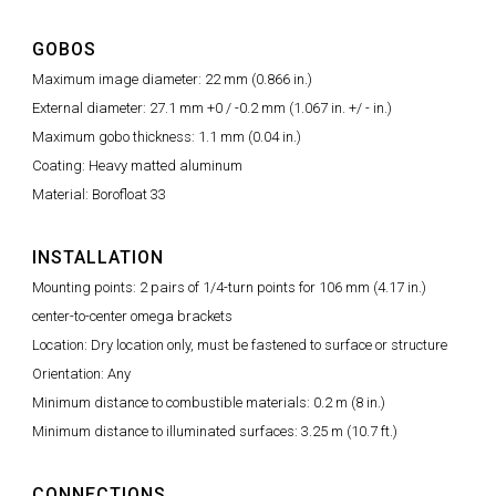
GOBOS
Maximum image diameter: 22 mm (0.866 in.)
External diameter: 27.1 mm +0 / -0.2 mm (1.067 in. +/ - in.)
Maximum gobo thickness: 1.1 mm (0.04 in.)
Coating: Heavy matted aluminum
Material: Borofloat 33
INSTALLATION
Mounting points: 2 pairs of 1/4-turn points for 106 mm (4.17 in.)
center-to-center omega brackets
Location: Dry location only, must be fastened to surface or structure
Orientation: Any
Minimum distance to combustible materials: 0.2 m (8 in.)
Minimum distance to illuminated surfaces: 3.25 m (10.7 ft.)
CONNECTIONS