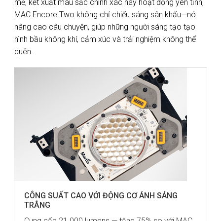
mẽ, kết xuất màu sắc chính xác hay hoạt động yên tĩnh,
MAC Encore Two không chỉ chiếu sáng sân khấu—nó
nâng cao câu chuyện, giúp những người sáng tạo tạo
hình bầu không khí, cảm xúc và trải nghiệm không thể
quên.
CÔNG SUẤT CAO VỚI ĐỘNG CƠ ÁNH SÁNG
TRẮNG
Cung cấp 21.000 lumens — tăng 75% so với MAC