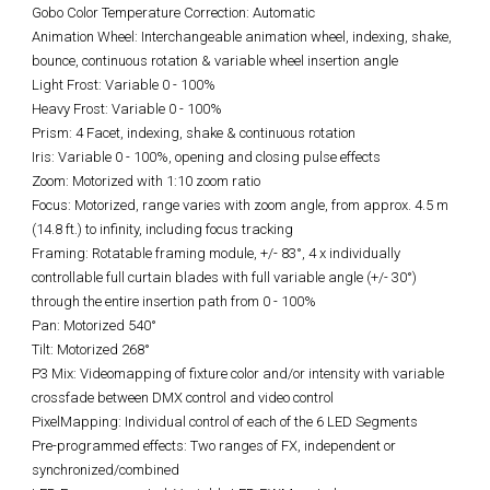
Gobo Color Temperature Correction: Automatic
Animation Wheel: Interchangeable animation wheel, indexing, shake,
bounce, continuous rotation & variable wheel insertion angle
Light Frost: Variable 0 - 100%
Heavy Frost: Variable 0 - 100%
Prism: 4 Facet, indexing, shake & continuous rotation
Iris: Variable 0 - 100%, opening and closing pulse effects
Zoom: Motorized with 1:10 zoom ratio
Focus: Motorized, range varies with zoom angle, from approx. 4.5 m
(14.8 ft.) to infinity, including focus tracking
Framing: Rotatable framing module, +/- 83°, 4 x individually
controllable full curtain blades with full variable angle (+/- 30°)
through the entire insertion path from 0 - 100%
Pan: Motorized 540°
Tilt: Motorized 268°
P3 Mix: Videomapping of fixture color and/or intensity with variable
crossfade between DMX control and video control
PixelMapping: Individual control of each of the 6 LED Segments
Pre-programmed effects: Two ranges of FX, independent or
synchronized/combined