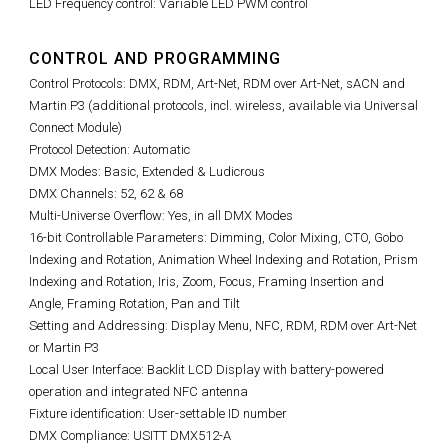
LED Frequency control: Variable LED PWM control
CONTROL AND PROGRAMMING
Control Protocols: DMX, RDM, Art-Net, RDM over Art-Net, sACN and
Martin P3 (additional protocols, incl. wireless, available via Universal
Connect Module)
Protocol Detection: Automatic
DMX Modes: Basic, Extended & Ludicrous
DMX Channels: 52, 62 & 68
Multi-Universe Overflow: Yes, in all DMX Modes
16-bit Controllable Parameters: Dimming, Color Mixing, CTO, Gobo
Indexing and Rotation, Animation Wheel Indexing and Rotation, Prism
Indexing and Rotation, Iris, Zoom, Focus, Framing Insertion and
Angle, Framing Rotation, Pan and Tilt
Setting and Addressing: Display Menu, NFC, RDM, RDM over Art-Net
or Martin P3
Local User Interface: Backlit LCD Display with battery-powered
operation and integrated NFC antenna
Fixture identification: User-settable ID number
DMX Compliance: USITT DMX512-A