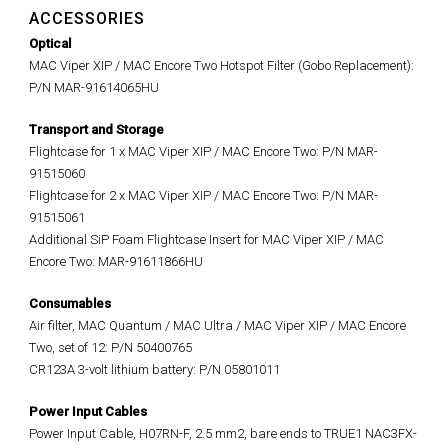
ACCESSORIES
Optical
MAC Viper XIP / MAC Encore Two Hotspot Filter (Gobo Replacement):
P/N MAR-91614065HU
Transport and Storage
Flightcase for 1 x MAC Viper XIP / MAC Encore Two: P/N MAR-
91515060
Flightcase for 2 x MAC Viper XIP / MAC Encore Two: P/N MAR-
91515061
Additional SiP Foam Flightcase Insert for MAC Viper XIP / MAC
Encore Two: MAR-91611866HU
Consumables
Air filter, MAC Quantum / MAC Ultra / MAC Viper XIP / MAC Encore
Two, set of 12: P/N 50400765
CR123A 3-volt lithium battery: P/N 05801011
Power Input Cables
Power Input Cable, H07RN-F, 2.5 mm2, bare ends to TRUE1 NAC3FX-