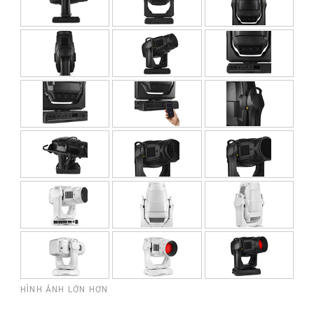
HÌNH ẢNH LỚN HƠN