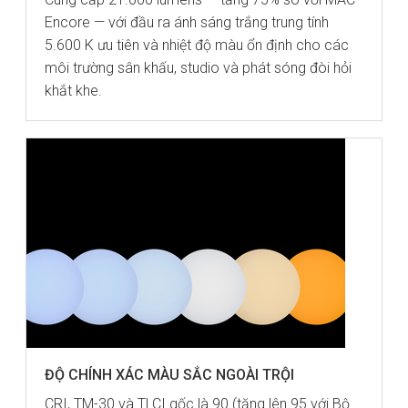
Encore — với đầu ra ánh sáng trắng trung tính
5.600 K ưu tiên và nhiệt độ màu ổn định cho các
môi trường sân khấu, studio và phát sóng đòi hỏi
khắt khe.
ĐỘ CHÍNH XÁC MÀU SẮC NGOÀI TRỘI
CRI, TM-30 và TLCI gốc là 90 (tăng lên 95 với Bộ