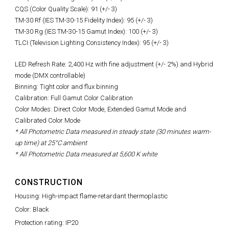
CQS (Color Quality Scale): 91 (+/- 3)
TM-30 Rf (IES TM-30-15 Fidelity Index): 95 (+/- 3)
TM-30 Rg (IES TM-30-15 Gamut Index): 100 (+/- 3)
TLCI (Television Lighting Consistency Index): 95 (+/- 3)
LED Refresh Rate:
2,400 Hz with fine adjustment (+/- 2%)
and Hybrid
mode (DMX controllable)
Binning: Tight color and flux binning
Calibration: Full Gamut Color Calibration
Color Modes: Direct Color Mode, Extended Gamut Mode and
Calibrated Color Mode
* All Photometric Data measured in steady state (30 minutes warm-
up time) at 25°C ambient
* All Photometric Data measured at 5,600 K white
CONSTRUCTION
Housing: High-impact flame-retardant thermoplastic
Color: Black
Protection rating: IP20