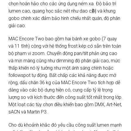
chọn hoàn hảo cho các ứng dụng ném xa. Độ bảo trì
lumen cao, quang học sắc nét như dao c剃 và khung
gobo chính xác đảm bảo hình chiếu nhất quán, độ phân
giải cao.
MAC Encore Two bao gồm hai bánh xe gobo (7 quay
và 11 tĩnh) cộng với hệ thống frost kép có sẵn trên toàn
bộ phạm vi zoom. Chuyển động pan/tilt phản ứng cao
và mịn màng cũng như dimming độ phân giải cao, mức
thấp khiến nó lý tưởng như một ánh sáng chính hoặc
followspot tự động. Bất chấp các khả năng được mở
rộng, dấu chân 36 kg của MAC Encore Two tích hợp dễ
dàng vào các bộ dựng hiện có, cung cấp tỷ lệ trọng
lượng so với kích thước đến công suất tốt nhất trong lớp.
Một loạt các tùy chọn điều khiển bao gồm DMX, Art-Net,
sACN và Martin P3.
Cho dù khoảnh khắc đó yêu cầu công suất lumen mạnh