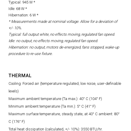
Typical: 945 W *
Idle: 68 W *
Hibernation: 6 W *
* Measurements made at nominal voltage. Allow for a deviation of
+/- 10%.
Typical: full output white, no effects moving, regulated fan speed.
Idle: no output, no effects moving, regulated fan speed.
Hibernation: no output, motors de-energized, fans stopped, wake-up
procedure to re-use fixture.
THERMAL
Cooling: Forced air (temperature regulated, low noise, user-definable
levels)
Maximum ambient temperature (Ta max.): 40° C (104° F)
Minimum ambient temperature (Ta min.): 5° C (41° F)
Maximum surface temperature, steady state, at 40° C ambient: 80°
C (176° F)
Total heat dissipation (calculated, +/- 10%): 3550 BTU/hr.