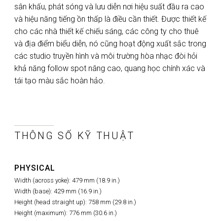
sân khấu, phát sóng và lưu diễn nơi hiệu suất đầu ra cao
và hiệu năng tiếng ồn thấp là điều cần thiết. Được thiết kế
cho các nhà thiết kế chiếu sáng, các công ty cho thuê
và địa điểm biểu diễn, nó cũng hoạt động xuất sắc trong
các studio truyền hình và môi trường hòa nhạc đòi hỏi
khả năng follow spot nâng cao, quang học chính xác và
tái tạo màu sắc hoàn hảo.
THÔNG SỐ KỸ THUẬT
PHYSICAL
Width (across yoke): 479 mm (18.9 in.)
Width (base): 429 mm (16.9 in.)
Height (head straight up): 758 mm (29.8 in.)
Height (maximum): 776 mm (30.6 in.)