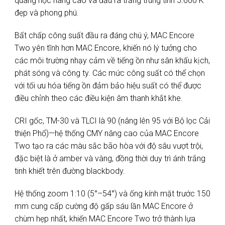
quang học nâng cao và đầu ra trắng trung tính 5.600 K
đẹp và phong phú.
Bất chấp công suất đầu ra đáng chú ý, MAC Encore
Two yên tĩnh hơn MAC Encore, khiến nó lý tưởng cho
các môi trường nhạy cảm về tiếng ồn như sân khấu kịch,
phát sóng và công ty. Các mức công suất có thể chọn
với tối ưu hóa tiếng ồn đảm bảo hiệu suất có thể được
điều chỉnh theo các điều kiện âm thanh khắt khe.
CRI gốc, TM-30 và TLCI là 90 (nâng lên 95 với Bộ lọc Cải
thiện Phổ)—hệ thống CMY nâng cao của MAC Encore
Two tạo ra các màu sắc bão hòa với độ sâu vượt trội,
đặc biệt là ở amber và vàng, đồng thời duy trì ánh trắng
tinh khiết trên đường blackbody.
Hệ thống zoom 1:10 (5°–54°) và ống kính mặt trước 150
mm cung cấp cường độ gấp sáu lần MAC Encore ở
chùm hẹp nhất, khiến MAC Encore Two trở thành lựa