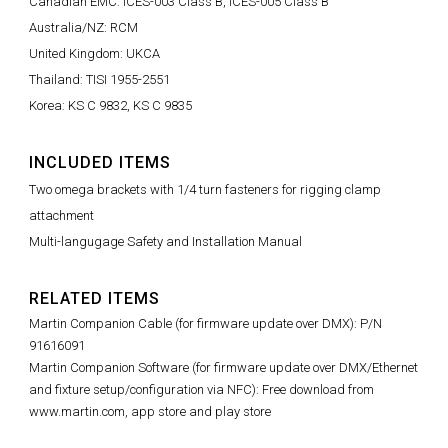
Canadian EMC: ICES-003 Class B, ICES-005 Class B
Australia/NZ: RCM
United Kingdom: UKCA
Thailand: TISI 1955-2551
Korea: KS C 9832, KS C 9835
INCLUDED ITEMS
Two omega brackets with 1/4 turn fasteners for rigging clamp
attachment
Multi-langugage Safety and Installation Manual
RELATED ITEMS
Martin Companion Cable (for firmware update over DMX): P/N
91616091
Martin Companion Software (for firmware update over DMX/Ethernet
and fixture setup/configuration via NFC): Free download from
www.martin.com, app store and play store