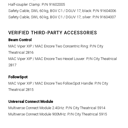
Half-coupler Clamp: P/N 91602005
Safety Cable, SWL 60 kg, BGV C1 / DGUV 17, black: P/N 91604006
Safety Cable, SWL 60 kg, BGV C1 / DGUV 17, silver: P/N 91604007
VERIFIED THIRD-PARTY ACCESSORIES
Beam Control
MAC Viper XIP / MAC Encore Two Concentric Ring: P/N City
Theatrical 2816
MAC Viper XIP / MAC Encore Two Hexcel Louver: P/N City Theatrical
2817
FollowSpot
MAC Viper XIP / MAC Encore Two FollowSpot Handle: P/N City
Theatrical 2815
Universal Connect Module
Multiverse Connect Module 2.4GHz: P/N City Theatrical 5914
Multiverse Connect Module 900MHz: P/N City Theatrical 5915