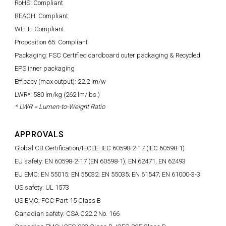
RoHS: Compliant
REACH: Compliant
WEEE: Compliant
Proposition 65: Compliant
Packaging: FSC Certified cardboard outer packaging & Recycled
EPS inner packaging
Efficacy (max output): 22.2 lm/w
LWR*: 580 lm/kg (262 lm/lbs.)
* LWR = Lumen-to-Weight Ratio
APPROVALS
Global CB Certification/IECEE: IEC 60598-2-17 (IEC 60598-1)
EU safety: EN 60598-2-17 (EN 60598-1), EN 62471, EN 62493
EU EMC: EN 55015; EN 55032; EN 55035; EN 61547; EN 61000-3-3
US safety: UL 1573
US EMC: FCC Part 15 Class B
Canadian safety: CSA C22.2 No. 166