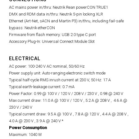
AC mains power in/thru: Neutrik Rean powerCON TRUE1
DMX and RDM data in/thru: Neutrik 5-pin locking XLR
Ethernet (Art-Net, sACN and Martin P3) in/thru, including fail-safe
bypass: Neutrik etherCON
Firmware from flash memory: USB 2.0 type C port
Accessory Plug-In: Universal Connect Module Slot
ELECTRICAL
AC power: 100-240 V AC nominal, 50/60 Hz
Power supply unit: Auto-ranging electronic switch mode
Typical half-cycle RMS inrush current at 230 V, 50 Hz: 17 A
Typical earth-leakage current: 0.7 mA
Power Factor: 0.99 @ 100 V / 120 V / 208 V / 230 V ,
0.98 @
240 V
Max current draw: 11.0 A @ 100 V / 120 V , 5.2 A @ 208 V ,
4.6 A @
230 V / 240 V
Typical current draw: 9.5 A @ 100 V , 7.8 A @ 120 V , 4.4 A @ 208 V ,
4.0 A @ 230 V , 3.9 A @ 240 V *
Power Consumption
Maximum: 1040 W