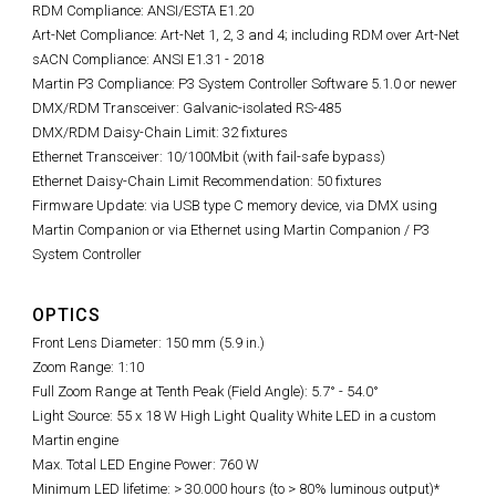
RDM Compliance: ANSI/ESTA E1.20
Art-Net Compliance: Art-Net 1, 2, 3 and 4; including RDM over Art-Net
sACN Compliance: ANSI E1.31 - 2018
Martin P3 Compliance: P3 System Controller Software 5.1.0 or newer
DMX/RDM Transceiver: Galvanic-isolated RS-485
DMX/RDM Daisy-Chain Limit: 32 fixtures
Ethernet Transceiver: 10/100Mbit (with fail-safe bypass)
Ethernet Daisy-Chain Limit Recommendation: 50 fixtures
Firmware Update: via USB type C memory device, via DMX using
Martin Companion or via Ethernet using Martin Companion / P3
System Controller
OPTICS
Front Lens Diameter: 150 mm (5.9 in.)
Zoom Range: 1:10
Full Zoom Range at Tenth Peak (Field Angle): 5.7° - 54.0°
Light Source: 55 x 18 W High Light Quality White LED in a custom
Martin engine
Max. Total LED Engine Power: 760 W
Minimum LED lifetime: > 30.000 hours (to > 80% luminous output)*