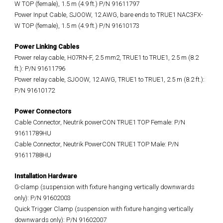
W TOP (female), 1.5 m (4.9 ft.) P/N 91611797
Power Input Cable, SJOOW, 12 AWG, bare ends to TRUE1 NAC3FX-
W TOP (female), 1.5 m (4.9 ft.) P/N 91610173
Power Linking Cables
Power relay cable, H07RN-F, 2.5 mm2, TRUE1 to TRUE1, 2.5 m (8.2
ft.): P/N 91611796
Power relay cable, SJOOW, 12 AWG, TRUE1 to TRUE1, 2.5 m (8.2 ft.):
P/N 91610172
Power Connectors
Cable Connector, Neutrik powerCON TRUE1 TOP Female: P/N
91611789HU
Cable Connector, Neutrik PowerCON TRUE1 TOP Male: P/N
91611788HU
Installation Hardware
G-clamp (suspension with fixture hanging vertically downwards
only): P/N 91602003
Quick Trigger Clamp (suspension with fixture hanging vertically
downwards only): P/N 91602007