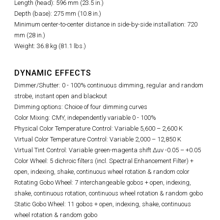
Length (head): 596 mm (23.5 in.)
Depth (base): 275 mm (10.8 in.)
Minimum center-to-center distance in side-by-side installation: 720
mm (28 in.)
Weight: 36.8 kg (81.1 lbs.)
DYNAMIC EFFECTS
Dimmer/Shutter: 0 - 100% continuous dimming, regular and random
strobe, instant open and blackout
Dimming options: Choice of four dimming curves
Color Mixing: CMY, independently variable 0 - 100%
Physical Color Temperature Control: Variable 5,600
–
2,600 K
Virtual Color Temperature Control: Variable 2,000 – 12,850 K
Virtual Tint Control:
Variable green-magenta shift Δuv -0.05 – +0.05
Color Wheel: 5 dichroic filters (incl. Spectral Enhancement Filter) +
open, indexing, shake, continuous wheel rotation & random color
Rotating Gobo Wheel: 7 interchangeable gobos + open, indexing,
shake, continuous rotation, continuous wheel rotation & random gobo
Static Gobo Wheel: 11 gobos + open, indexing, shake, continuous
wheel rotation & random gobo