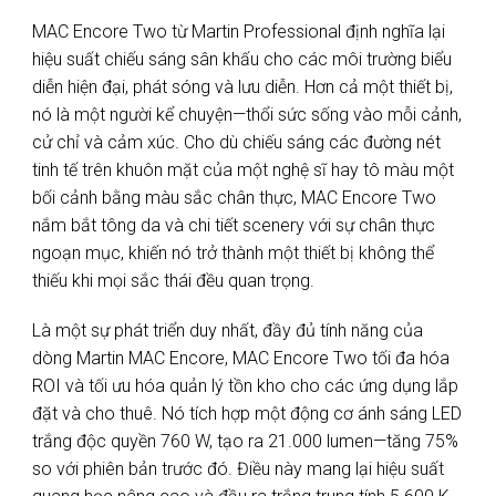
MAC Encore Two từ Martin Professional định nghĩa lại
hiệu suất chiếu sáng sân khấu cho các môi trường biểu
diễn hiện đại, phát sóng và lưu diễn. Hơn cả một thiết bị,
nó là một người kể chuyện—thổi sức sống vào mỗi cảnh,
cử chỉ và cảm xúc. Cho dù chiếu sáng các đường nét
tinh tế trên khuôn mặt của một nghệ sĩ hay tô màu một
bối cảnh bằng màu sắc chân thực, MAC Encore Two
nắm bắt tông da và chi tiết scenery với sự chân thực
ngoạn mục, khiến nó trở thành một thiết bị không thể
thiếu khi mọi sắc thái đều quan trọng.
Là một sự phát triển duy nhất, đầy đủ tính năng của
dòng Martin MAC Encore, MAC Encore Two tối đa hóa
ROI và tối ưu hóa quản lý tồn kho cho các ứng dụng lắp
đặt và cho thuê. Nó tích hợp một động cơ ánh sáng LED
trắng độc quyền 760 W, tạo ra 21.000 lumen—tăng 75%
so với phiên bản trước đó. Điều này mang lại hiệu suất