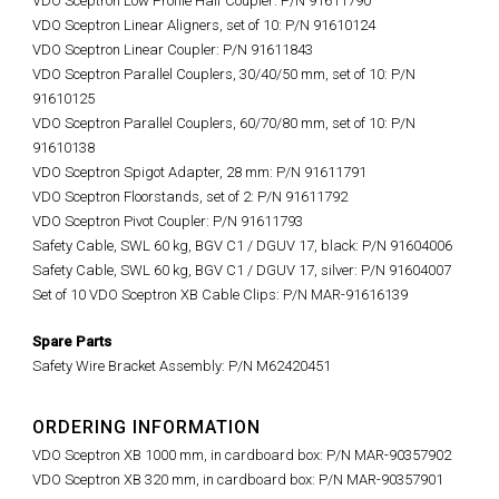
VDO Sceptron Low Profile Half Coupler: P/N 91611790
VDO Sceptron Linear Aligners, set of 10: P/N 91610124
VDO Sceptron Linear Coupler: P/N 91611843
VDO Sceptron Parallel Couplers, 30/40/50 mm, set of 10: P/N
91610125
VDO Sceptron Parallel Couplers, 60/70/80 mm, set of 10: P/N
91610138
VDO Sceptron Spigot Adapter, 28 mm: P/N 91611791
VDO Sceptron Floorstands, set of 2: P/N 91611792
VDO Sceptron Pivot Coupler: P/N 91611793
Safety Cable, SWL 60 kg, BGV C1 / DGUV 17, black: P/N 91604006
Safety Cable, SWL 60 kg, BGV C1 / DGUV 17, silver: P/N 91604007
Set of 10 VDO Sceptron XB Cable Clips: P/N MAR-91616139
Spare Parts
Safety Wire Bracket Assembly: P/N M62420451
ORDERING INFORMATION
VDO Sceptron XB 1000 mm, in cardboard box: P/N MAR-90357902
VDO Sceptron XB 320 mm, in cardboard box: P/N MAR-90357901