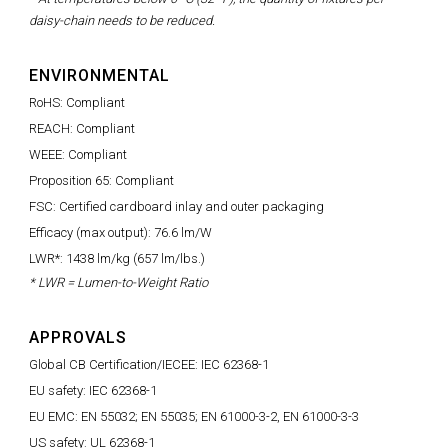
daisy-chain needs to be reduced.
ENVIRONMENTAL
RoHS: Compliant
REACH: Compliant
WEEE: Compliant
Proposition 65: Compliant
FSC: Certified cardboard inlay and outer packaging
Efficacy (max output): 76.6 lm/W
LWR*: 1438 lm/kg (657 lm/lbs.)
* LWR = Lumen-to-Weight Ratio
APPROVALS
Global CB Certification/IECEE: IEC 62368-1
EU safety: IEC 62368-1
EU EMC: EN 55032; EN 55035; EN 61000-3-2, EN 61000-3-3
US safety: UL 62368-1