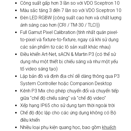
Công suất gấp hơn 3 lần so với VDO Sceptron 10
Màu sắc tăng 3 đến 7 lần so với VDO Sceptron 10
Đèn LED RGBW (công suất cao hơn và chất lượng
ánh sáng cao hơn (CRI / TM-30 / TLCI))
Full Gamut Pixel Calibration (tính nhất quán pixel-
to-pixel và fixture-to-fixture, ngay cả khi sử dụng
các sản phẩm từ các lô sản xuất khác nhau)
Điều khiển Art-Net, sACN & Martin P3 (có thể sử
dụng như một thiết bị chiếu sáng và như một yếu
tố video sáng tạo)
Lập bản đồ và định địa chỉ dễ dàng thông qua P3
System Controller hoặc Companion Desktop
Kênh P3 Mix cho phép chuyển đổi và chuyển tiếp
giữa "chế độ chiếu sáng" và "chế độ video"
Xếp hạng IP65 cho sử dụng tạm thời ngoài trời
Chế độ độc lập cho các ứng dụng không có Bộ
điều khiển
Nhiều loại phụ kiện quang học, bao gồm
khuếch