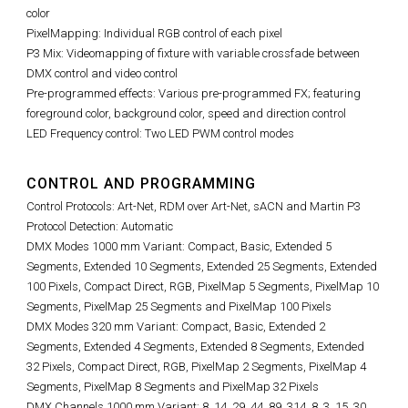
color
PixelMapping: Individual RGB control of each pixel
P3 Mix: Videomapping of fixture with variable crossfade between
DMX control and video control
Pre-programmed effects: Various pre-programmed FX; featuring
foreground color, background color, speed and direction control
LED Frequency control: Two LED PWM control modes
CONTROL AND PROGRAMMING
Control Protocols: Art-Net, RDM over Art-Net, sACN and Martin P3
Protocol Detection: Automatic
DMX Modes 1000 mm Variant: Compact, Basic, Extended 5
Segments, Extended 10 Segments, Extended 25 Segments, Extended
100 Pixels, Compact Direct, RGB, PixelMap 5 Segments, PixelMap 10
Segments, PixelMap 25 Segments and PixelMap 100 Pixels
DMX Modes 320 mm Variant:
Compact, Basic, Extended 2
Segments, Extended 4 Segments, Extended 8 Segments, Extended
32 Pixels, Compact Direct, RGB, PixelMap 2 Segments, PixelMap 4
Segments, PixelMap 8 Segments and PixelMap 32 Pixels
DMX Channels 1000 mm Variant: 8, 14, 29, 44, 89, 314, 8, 3, 15, 30,