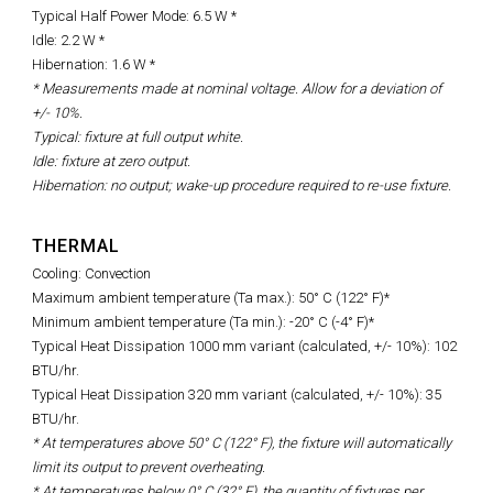
Typical Half Power Mode: 6.5 W *
Idle: 2.2 W *
Hibernation: 1.6 W *
* Measurements made at nominal voltage. Allow for a deviation of
+/- 10%.
Typical: fixture at full output white.
Idle: fixture at zero output.
Hibernation: no output; wake-up procedure required to re-use fixture.
THERMAL
Cooling: Convection
Maximum ambient temperature (Ta max.): 50° C (122° F)*
Minimum ambient temperature (Ta min.): -20° C (-4° F)*
Typical Heat Dissipation 1000 mm variant (calculated, +/- 10%): 102
BTU/hr.
Typical Heat Dissipation 320 mm variant (calculated, +/- 10%): 35
BTU/hr.
* At temperatures above
50° C (122° F),
the fixture will automatically
limit its output to prevent overheating.
* At temperatures below 0° C (32° F), the quantity of fixtures per