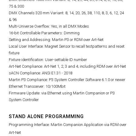
75 & 300
DMX Channels 320 mm Variant: 8, 14, 20, 26, 38, 110, 8, 3, 6, 12, 24
& 96
Multi-Universe Overflow: Yes, in all DMX Modes
16-bit Controllable Parameters: Dimming
Setting and Addressing: Martin P3 or RDM over Art-Net
Local User Interface: Magnet Sensor to recall testpatterns and reset
fixture
Fixture identification: User-settable ID number
Art-Net Compliance: Art-Net 1, 2, 3 and 4; including RDM over Art-Net
sACN Compliance: ANSI E1.31 - 2018
Martin P3 Compliance: P3 System Controller Software 6.1.0 or newer
Ethernet Transceiver: 10/100Mbit
Firmware Update: via Ethernet using Martin Companion or P3
System Controller
STAND ALONE PROGRAMMING
Programming Interface: Martin Companion Application via RDM over
Art-Net