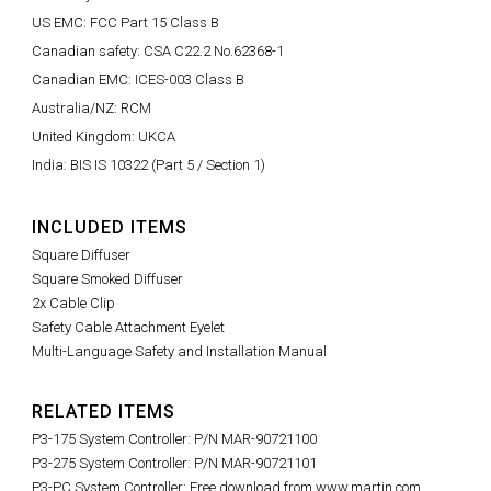
US EMC: FCC Part 15 Class B
Canadian safety: CSA C22.2 No.62368-1
Canadian EMC: ICES-003 Class B
Australia/NZ: RCM
United Kingdom: UKCA
India: BIS IS 10322 (Part 5 / Section 1)
INCLUDED ITEMS
Square Diffuser
Square Smoked Diffuser
2x Cable Clip
Safety Cable Attachment Eyelet
Multi-Language Safety and Installation Manual
RELATED ITEMS
P3-175 System Controller: P/N MAR-90721100
P3-275 System Controller: P/N MAR-90721101
P3-PC System Controller: Free download from www.martin.com