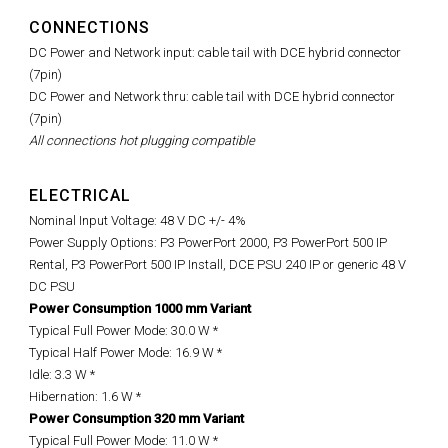
CONNECTIONS
DC Power and Network input: cable tail with DCE hybrid connector
(7pin)
DC Power and Network thru: cable tail with DCE hybrid connector
(7pin)
All connections hot plugging compatible
ELECTRICAL
Nominal Input Voltage: 48 V DC +/- 4%
Power Supply Options: P3 PowerPort 2000, P3 PowerPort 500 IP
Rental, P3 PowerPort 500 IP Install, DCE PSU 240 IP or generic 48 V
DC PSU
Power Consumption 1000 mm Variant
Typical Full Power Mode: 30.0 W *
Typical Half Power Mode: 16.9 W *
Idle: 3.3 W *
Hibernation: 1.6 W *
Power Consumption 320 mm Variant
Typical Full Power Mode: 11.0 W *