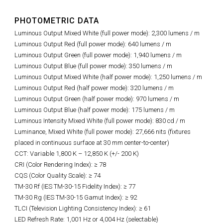
PHOTOMETRIC DATA
Luminous Output Mixed White (full power mode): 2,300 lumens / m
Luminous Output Red (full power mode): 640 lumens / m
Luminous Output Green (full power mode): 1,940 lumens / m
Luminous Output Blue (full power mode): 350 lumens / m
Luminous Output Mixed White (half power mode): 1,250 lumens / m
Luminous Output Red (half power mode): 320 lumens / m
Luminous Output Green (half power mode): 970 lumens / m
Luminous Output Blue (half power mode): 175 lumens / m
Luminous Intensity Mixed White (full power mode): 830 cd / m
Luminance, Mixed White (full power mode): 27,666 nits (fixtures
placed in continuous surface at 30 mm center-to-center)
CCT: Variable 1,800 K – 12,850 K (+/- 200 K)
CRI (Color Rendering Index): ≥ 78
CQS (Color Quality Scale): ≥ 74
TM-30 Rf (IES TM-30-15 Fidelity Index): ≥ 77
TM-30 Rg (IES TM-30-15 Gamut Index): ≥ 92
TLCI (Television Lighting Consistency Index): ≥ 61
LED Refresh Rate: 1,001 Hz or 4,004 Hz (selectable)