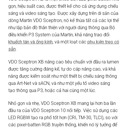
gọn, hiệu suất cao, được thiết kế cho cả ứng dụng chiếu
sáng và video sáng tạo. Được xây dựng trên di sản của
dòng Martin VDO Sceptron, nó kế thừa tất cả các lợi thế
như lập bản đồ thân thiện với người dùng thông qua Bộ
điều khiển P3 System của Martin, khả năng trao đổi
khuếch tán và ống kính
, và một loạt các
phụ kiện treo có
sẵn
.
VDO Sceptron XB nâng cao tiêu chuẩn với đầu ra lumen
được tăng cường đáng kể, tự do cáp nâng cao, và khả
năng được kiểm soát như một thiết bị chiếu sáng thông
qua Art-Net và sACN, và như một yếu tố video sáng
tạo thông qua P3, hoặc cả hai cùng một lúc.
Nhỏ gọn và nhẹ, VDO Sceptron XB mang lại hơn ba lần
đầu ra của VDO Sceptron 10 nổi tiếp. Việc sử dụng các
LED RGBW tạo ra phổ tốt hơn (CRI, TM-30, TLCI), so với
các pixel-batten RGB truyền thống, khiến nó lý tưởng để