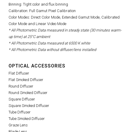
Binning: Tight color and flux binning
Calibration: Full Gamut Pixel Calibration
Color Modes: Direct Color Mode, Extended Gamut Mode, Calibrated
Color Mode and Linear Video Mode
* All Photometric Data measured in steady state (30 minutes warm-
up time) at 25°C ambient
* All Photometric Data measured at 6500 K white
* All Photometric Data without diffuser/lens installed
OPTICAL ACCESSORIES
Flat Diffuser
Flat Smoked Diffuser
Round Diffuser
Round Smoked Diffuser
Square Diffuser
Square Smoked Diffuser
Tube Diffuser
Tube Smoked Diffuser
Graze Lens
Blade Lens