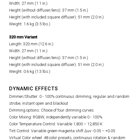
Width: 27 mm (1.1 in.)
Height (without diffuser/lens): 37 mm (1.5 in.)
Height (with included square diffuser): 51 mm (2.0 in.)
Weight: 1.6 kg (3.5 lbs.)
320 mm Variant
Length: 320 mm (12.6 in.)
Width: 27 mm (1.1 in.)
Height (
without diffuser/lens
): 37 mm (1.5 in.)
Height (
with included square diffuser
): 51 mm (2.0 in.)
Weight: 0.6 kg (1.3 lbs.)
DYNAMIC EFFECTS
Dimmer/Shutter: 0 - 100% continuous dimming, regular and random
strobe, instant open and blackout
Dimming options: Choice of four dimming curves
Color Mixing: RGBW, independently variable 0 - 100%
Color Temperature Control: Variable 1,800 – 12,850 K
Tint Control: Variable green-magenta shift Δuv -0.05 – +0.05
Virtual Color wheel: 48 color presets, continuous rotation & random