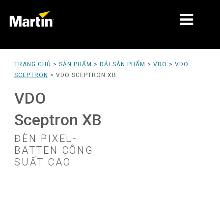
THỊ TRƯỜNG
TRANG CHỦ
>
SẢN PHẨM
>
DẢI SẢN PHẨM
>
VDO
>
VDO
SCEPTRON
>
VDO SCEPTRON XB
LOẠI SẢN PHẨM
VDO
DẢI SẢN PHẨM
Sceptron XB
TIN TỨC
ĐÈN PIXEL-
VỀ CHÚNG TÔI
BATTEN CÔNG
SUẤT CAO
HỌC TẬP
HỖ TRỢ