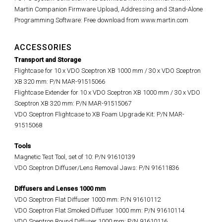
Martin Companion Firmware Upload, Addressing and Stand-Alone
Programming Software: Free download from www.martin.com
ACCESSORIES
Transport and Storage
Flightcase for 10 x VDO Sceptron XB 1000 mm / 30 x VDO Sceptron
XB 320 mm: P/N MAR-91515066
Flightcase Extender for 10 x VDO Sceptron XB 1000 mm / 30 x VDO
Sceptron XB 320 mm: P/N MAR-91515067
VDO Sceptron Flightcase to XB Foam Upgrade Kit: P/N MAR-
91515068
Tools
Magnetic Test Tool, set of 10: P/N 91610139
VDO Sceptron Diffuser/Lens Removal Jaws: P/N 91611836
Diffusers and Lenses 1000 mm
VDO Sceptron Flat Diffuser 1000 mm: P/N 91610112
VDO Sceptron Flat Smoked Diffuser 1000 mm: P/N 91610114
VDO Sceptron Round Diffuser 1000 mm: P/N 91610116