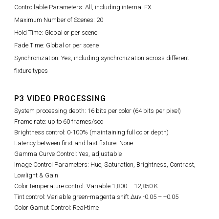
Controllable Parameters: All, including internal FX
Maximum Number of Scenes: 20
Hold Time: Global or per scene
Fade Time: Global or per scene
Synchronization: Yes, including synchronization across different
fixture types
P3 VIDEO PROCESSING
System processing depth: 16 bits per color (64 bits per pixel)
Frame rate: up to 60 frames/sec
Brightness control: 0-100% (maintaining full color depth)
Latency between first and last fixture: None
Gamma Curve Control: Yes, adjustable
Image Control Parameters: Hue, Saturation, Brightness, Contrast,
Lowlight & Gain
Color temperature control: Variable 1,800 – 12,850 K
Tint control: Variable green-magenta shift Δuv -0.05 – +0.05
Color Gamut Control: Real-time