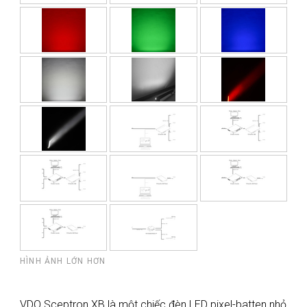
HÌNH ẢNH LỚN HƠN
VDO Sceptron XB là một chiếc đèn LED pixel-batten nhỏ