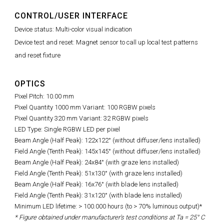
CONTROL/USER INTERFACE
Device status: Multi-color visual indication
Device test and reset: Magnet sensor to call up local test patterns
and reset fixture
OPTICS
Pixel Pitch: 10.00 mm
Pixel Quantity 1000 mm Variant: 100 RGBW pixels
Pixel Quantity 320 mm Variant: 32 RGBW pixels
LED Type: Single RGBW LED per pixel
Beam Angle (Half Peak): 122x122° (without diffuser/lens installed)
Field Angle (Tenth Peak): 145x145° (without diffuser/lens installed)
Beam Angle (Half Peak): 24x84° (with graze lens installed)
Field Angle (Tenth Peak): 51x130° (with graze lens installed)
Beam Angle (Half Peak): 16x76° (with blade lens installed)
Field Angle (Tenth Peak): 31x120° (with blade lens installed)
Minimum LED lifetime: > 100.000 hours (to > 70% luminous output)*
* Figure obtained under manufacturer's test conditions at Ta = 25° C