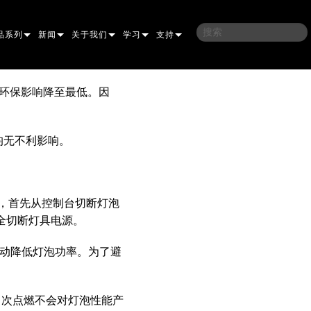
品系列
新闻
关于我们
学习
支持
架
子
案例研究
我们的历史
培训
联系我们
营成本和环保影响降至最低。因
光灯
侣
新闻媒体
可持续性
学习课程
全天候帮助中心
均无不利影响。
洗
涅尔
P
ELP ELLIPSOIDAL
哪里购买
顾问门户
束混合
圆形
闪灯与致盲灯
A
ELP FRESNEL
ERA PERFORMANCE
软件下载
束
灯
线型
灯照明
部
ELP PAR
ERA PROFILE
EXTERIOR DOT PRO
固件下载
，首先从控制台切断灯泡
全切断灯具电源。
T
性照明
统控制器
AC
ERA WASH
外部线性专业版
MAC AURA
下载
秒后将自动降低灯泡功率。为了避
像投影
WERPORTS
件工具
CULA
外部投影
MAC ENCORE
保修
EATIVE DOTS
WERPORTS LEGACY MODELS
务工具
外部清洗专业版
MAC ONE
P3 SYSTEM CONTROLLER
产品登记
0 次点燃不会对灯泡性能产
E SYSTEM
O
MAC ULTRA
P3 POWERPORT
VDO ATOMIC
售后服务