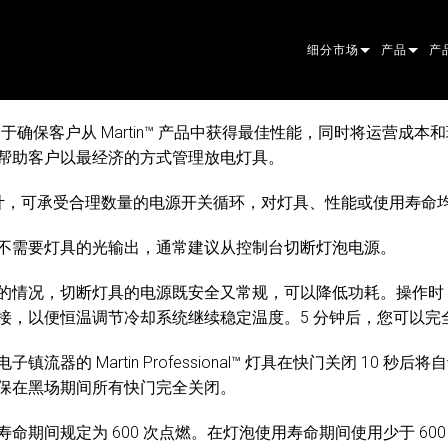
细分市场
产品
产
ARCHITECTURAL
摇头灯
框
原
onal™ 致力于确保客户从 Martin™ 产品中获得最佳性能，同时将运
帮助客户以最经济的方式管理放电灯具。
ENTERTAINMENT
追光灯
聚
伴
经过设计，可承受合理数量的电源开关循环，对灯具、性能或使用寿命
CREATE THE MOMENT
静止灯光
清
菲
EL
创意灯光
光
椭
频
ER
不需要灯具的光输出，通常建议从控制台切断灯泡电源。
建筑
波
帕
直
洗
外
的情况，切断灯具的电源既安全又常规，可以降低功耗。操作时
接，以便恒温调节冷却系统继续稳定温度。5 分钟后，您可以完
电源和处理
DO
线
系
M
流器的 Martin Professional™ 灯具在快门关闭 10 
工具
图
PO
软
MA
保在黑场期间所有快门完全关闭。
停产型号
CR
PO
服
P3
命期间规定为 600 次点燃。在灯泡使用寿命期间使用少于 60
PD
VD