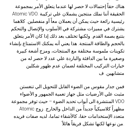
هناك حقاً إحتمالات لا حصر لها عندما يتعلق الأمر بمجموعة
Atomic VDO. الحقيقة أننا نملك منتجين يشملان علي تركيبة
رئيسية رائعة حيث يمكن أن يعملان معاً أو منفصلين. كلاهما
يشترك في مميزات مشتركة في الأسلوب والإتصال والتحكم
بتتبع بصمة القدم. ولكنها تختلف بعد ذلك إدا كان الأمر يتعلق
بالحجم والطاقة المنتجة. هذا يعني أنه يمكنك الاستمتاع بإنشاء
تكوينات ملموسة مختلفة مع المنتجات، ومزج أشعة كبيرة
وصغيرة ما بين الدافئة والباردة علي عدد لا حصر له من
خيارات التركيب المختلفة لضمان عدم ظهور شكلين
متشابهين. ف
فمن جدار مقوس من الضوء القابل للتحويل الي تنغستن
مثبت علي الأرضيات مثل جهاز تعمية الجمهور و الأضواء
المنتشرة الى أبواب تحديد الضوء – حيث توفر مجموعة VDO
Atomic مظهراً كلاسيكياً جديداً من الداخل والخارج. زوج
متعدد الإستخدامات حقا، كالأشقاء تماما، لديه صفات فريده
من نوعها لكنها تشكل فريقاً هائلاً.