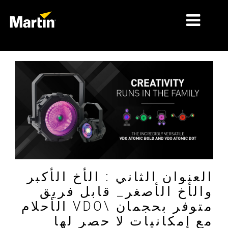
细分市场
产品
产品系列
新闻
关于我们
学习
العنوان الثاني : الأخ الأكبر
والأخ الأصغر_ قابل فريق
支持
الأحلام VDOمتوفر بحجمان \
مع إمكانيات لا حصر لها