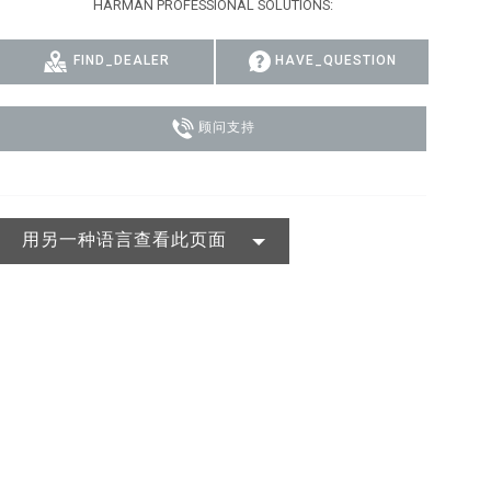
HARMAN PROFESSIONAL SOLUTIONS:
MAC VIPER
P3 POWERPORT LEGACY MODELS
VDO DOTRON
合规
FIND_DEALER
HAVE_QUESTION
MAC VIPER LEGACY MODELS
VDO FATRON
SUPPORT LOGIN
VDO SCEPTRON
顾问支持
用另一种语言查看此页面