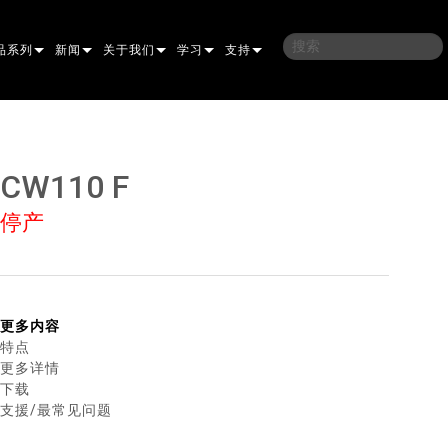
品系列
新闻
关于我们
学习
支持
架
子
案例研究
我们的历史
培训
联系我们
光灯
侣
新闻媒体
可持续性
学习课程
全天候帮助中心
CW110 F
洗
涅尔
P
ELP ELLIPSOIDAL
哪里购买
顾问门户
停产
束混合
圆形
闪灯与致盲灯
A
ELP FRESNEL
ERA PERFORMANCE
软件下载
束
灯
线型
灯照明
部
ELP PAR
ERA PROFILE
EXTERIOR DOT PRO
固件下载
T
性照明
统控制器
AC
ERA WASH
外部线性专业版
MAC AURA
下载
更多内容
特点
像投影
WERPORTS
件工具
CULA
外部投影
MAC ENCORE
保修
更多详情
下载
EATIVE DOTS
WERPORTS LEGACY MODELS
务工具
外部清洗专业版
MAC ONE
P3 SYSTEM CONTROLLER
产品登记
支援/最常见问题
E SYSTEM
O
MAC ULTRA
P3 POWERPORT
VDO ATOMIC
售后服务