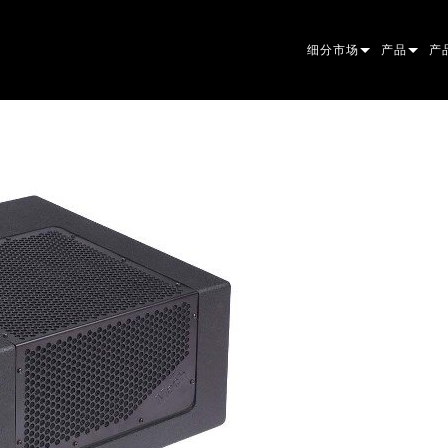
细分市场
产品
产
ARCHITECTURAL
摇头灯
框
原
ENTERTAINMENT
追光灯
聚
伴
CREATE THE MOMENT
静止灯光
清
菲
EL
创意灯光
光
椭
频
ER
建筑
波
帕
直
洗
外
电源和处理
DO
线
系
M
工具
图
PO
软
MA
停产型号
CR
PO
服
P3
PD
VD