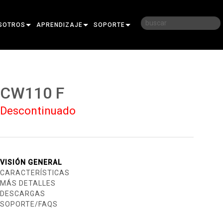
SOTROS
APRENDIZAJE
SOPORTE
RIA
CAPACITACIÓN
CONTÁCTENOS
D
SESIONES DE APRENDIZAJE
CENTRO DE AYUDA 24/7
CW110 F
AR
PORTAL PARA CONSULTORES
Descontinuado
SOFTWARE
FIRMWARE
DESCARGAS
VISIÓN GENERAL
CARACTERÍSTICAS
GARANTÍA
MÁS DETALLES
DESCARGAS
REGISTRO DEL PRODUCTO
SOPORTE/FAQS
SERVICIO