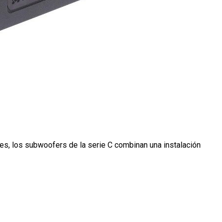
MAC VIPER
P3 POWERPORT LEGACY MO
VDO DOTRON
MAC VIPER LEGACY MODELS
VDO FATRON
VDO SCEPTRON
es, los subwoofers de la serie C combinan una instalación