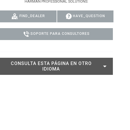
HARMAN PROFESSIONAL SOLUTIONS:
DELS
CUMPLIMIENTO
FIND_DEALER
HAVE_QUESTION
ACCESO DE SOPORTE
SOPORTE PARA CONSULTORES
CONSULTA ESTA PÁGINA EN OTRO
IDIOMA