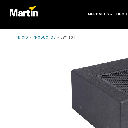
MERCADOS
TIPOS
ARCHITECTURAL
MOVIN
INICIO
>
PRODUCTOS
>
CW110 F
ENTERTAINMENT
FOLL
CREATE THE MOMENT
STATI
CREAT
ARCHI
POWER
TOOLS
PRODU