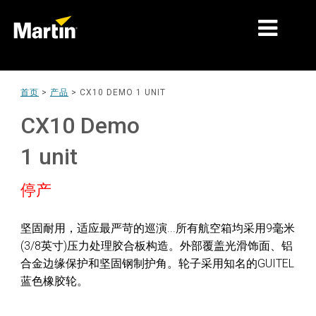
细分市场
首页
>
产品
>
CX10 DEMO 1 UNIT
产品
CX10 Demo
产品系列
1 unit
新闻
停产
关于我们
坚固耐用，适应最严苛的巡演...所有航空箱均采用9毫米
学习
(3/8英寸)压力处理胶合板构造。外部覆盖光滑饰面、铝
合金边缘保护和坚固钢制护角。轮子采用知名的GUITEL
支持
蓝色橡胶轮。