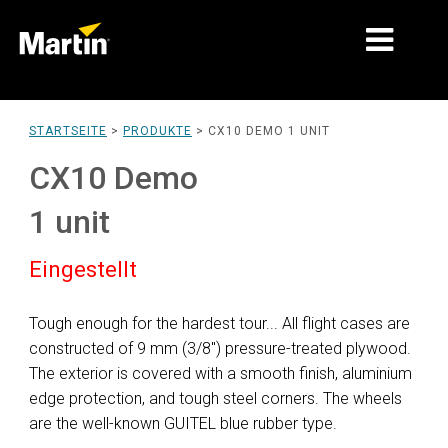
MÄRKTE
STARTSEITE
>
PRODUKTE
>
CX10 DEMO 1 UNIT
PRODUKTTYPEN
CX10 Demo
PRODUCT RANGES
1 unit
NACHRICHTEN
Eingestellt
ÜBER UNS
Tough enough for the hardest tour... All flight cases are
LERNEN
constructed of 9 mm (3/8") pressure-treated plywood.
The exterior is covered with a smooth finish, aluminium
SUPPORT
edge protection, and tough steel corners. The wheels
are the well-known GUITEL blue rubber type.