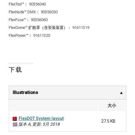
FlexTool™：
90356040
FlexNode™ DMX：
90356050
FlexFuse™：
90356060
FlexDome™ 扩散罩（含安装装置）：
91611319
FlexPower™：
91611320
下载
Illustrations
大小
FlexDOT System layout
27.5 KB
版本 A, 更新: 5月 2018