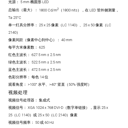
光源：
5 mm 椭圆形 LED
2
总输出（最大）：
1800 Cd/m
（1800 nits），在 LED 管外侧测量，
Ta 25°C
单一灯具分辨率：
25 x 25 像素（LC 1140）、25 x 50 像素（LC
2140）
像素间距（像素中心到中心）：
40 mm
每平方米像素数：
625
红色主波长：
627.5 nm ± 2.5 nm
绿色主波长：
522.5 nm ± 2.5 nm
蓝色主波长：
472.5 nm ± 2.5 nm
色彩分辨率：
每色 14 位
观看角度：
>100° 水平、>40° 竖直（50% 强度时）
视频处理
视频信号处理器：
集成式
视频信号：
XGA 1024 x 768 DVI-D（数字单链接），显示 25 x
25（LC 1140）或 25 x 50（LC 2140）像素
视频信号频率：
50 或 60 Hz