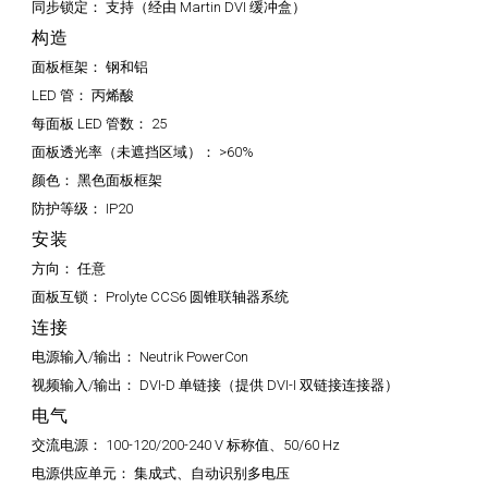
同步锁定：
支持（经由 Martin DVI 缓冲盒）
构造
面板框架：
钢和铝
LED 管：
丙烯酸
每面板 LED 管数：
25
面板透光率（未遮挡区域）：
>60%
颜色：
黑色面板框架
防护等级：
IP20
安装
方向：
任意
面板互锁：
Prolyte CCS6 圆锥联轴器系统
连接
电源输入/输出：
Neutrik PowerCon
视频输入/输出：
DVI-D 单链接（提供 DVI-I 双链接连接器）
电气
交流电源：
100-120/200-240 V 标称值、50/60 Hz
电源供应单元：
集成式、自动识别多电压