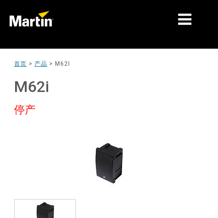
细分市场
首页
>
产品
>
M62I
产品
M62i
产品系列
停产
新闻
关于我们
学习
支持