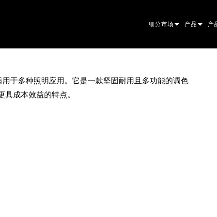
细分市场
产品
产
ARCHITECTURAL
摇头灯
框
原
ENTERTAINMENT
追光灯
聚
伴
400 适用于多种照明应用。它是一款坚固耐用且多功能的调色
更具成本效益的特点。
CREATE THE MOMENT
静止灯光
清
菲
EL
创意灯光
光
椭
频
ER
建筑
波
帕
直
洗
外
电源和处理
DO
线
系
M
工具
图
PO
软
MA
停产型号
CR
PO
服
P3
PD
VD