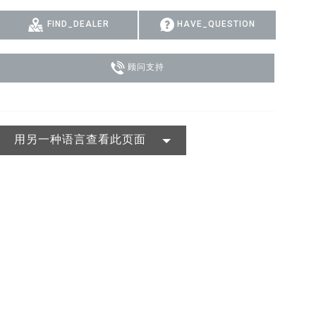
MAC VIPER
P3 POWERPORT LEGACY MODELS
VDO DOTRON
合规
FIND_DEALER
HAVE_QUESTION
MAC VIPER LEGACY MODELS
VDO FATRON
SUPPORT LOGIN
顾问支持
VDO SCEPTRON
用另一种语言查看此页面