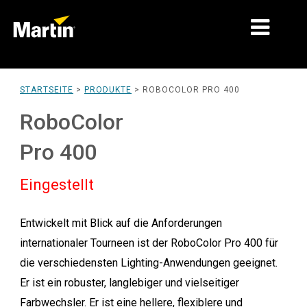
MÄRKTE
STARTSEITE
>
PRODUKTE
>
ROBOCOLOR PRO 400
PRODUKTTYPEN
RoboColor
PRODUKTREIHEN
Pro 400
NACHRICHTEN
Eingestellt
ÜBER UNS
Entwickelt mit Blick auf die Anforderungen
LERNEN
internationaler Tourneen ist der RoboColor Pro 400 für
SUPPORT
die verschiedensten Lighting-Anwendungen geeignet.
Er ist ein robuster, langlebiger und vielseitiger
Farbwechsler. Er ist eine hellere, flexiblere und