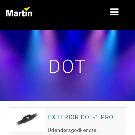
MARKEDER
PRODUKTTYPER
DOT
PRODUKTSERIER
NYHEDER
OM OS
LÆRING
SUPPORT
EXTERIOR DOT-1 PRO
Udendørsgodkendte,