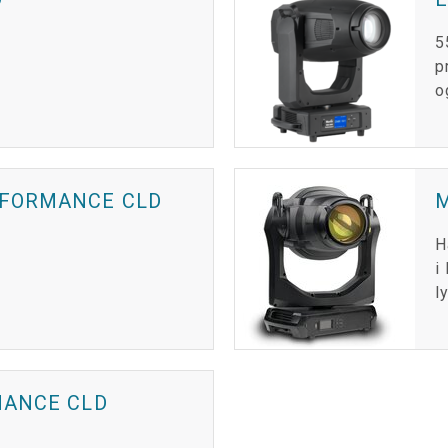
5
p
o
RFORMANCE CLD
H
i
l
MANCE CLD