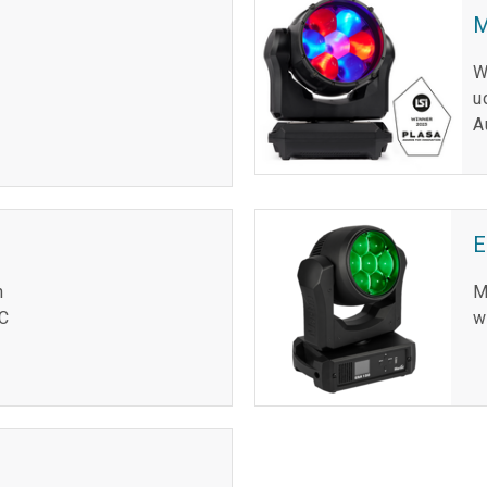
M
W
u
A
n
M
AC
w