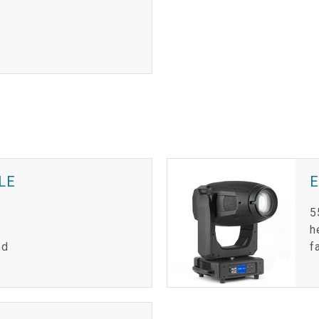
LE
E
5
h
ed
f