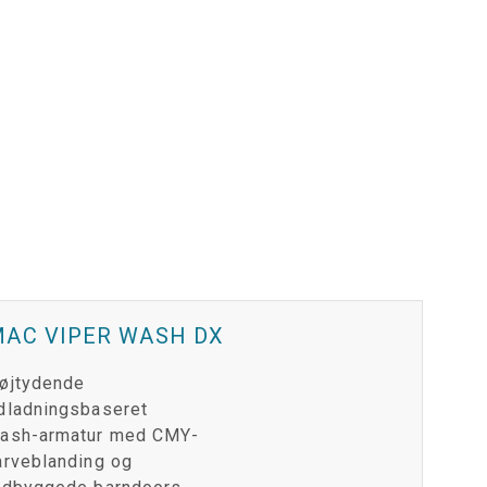
MAC VIPER WASH DX
øjtydende
dladningsbaseret
ash-armatur med CMY-
arveblanding og