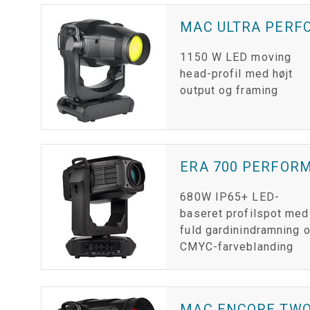
MAC ULTRA PER
1150 W LED moving
head-profil med højt
output og framing
ERA 700 PERFOR
680W IP65+ LED-
baseret profilspot med
fuld gardinindramning 
CMYC-farveblanding
MAC ENCORE TW