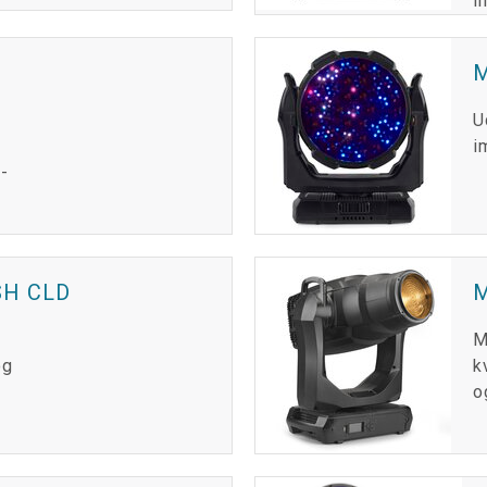
i
M
U
i
-
H CLD
M
og
k
o