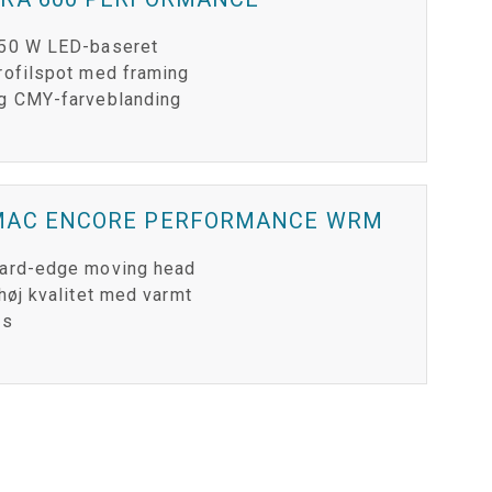
50 W LED-baseret
rofilspot med framing
g CMY-farveblanding
MAC ENCORE PERFORMANCE WRM
ard-edge moving head
 høj kvalitet med varmt
ys