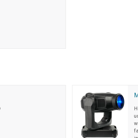
D
H
u
w
f