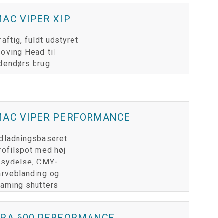
VIPER
POWERPORT LEGACY MODELS
 DOTRON
COMPLIANCE
AC VIPER XIP
VIPER LEGACY MODELS
 FATRON
SUPPORT-LOGIN
raftig, fuldt udstyret
oving Head til
 SCEPTRON
dendørs brug
MAC VIPER PERFORMANCE
dladningsbaseret
rofilspot med høj
ysydelse, CMY-
arveblanding og
raming shutters
ERA 600 PERFORMANCE