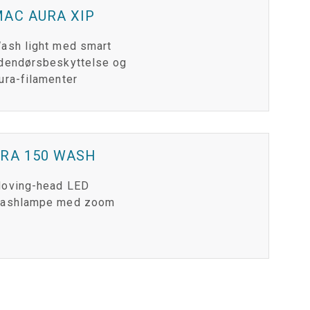
AC AURA XIP
ash light med smart
dendørsbeskyttelse og
ura-filamenter
ERA 150 WASH
oving-head LED
ashlampe med zoom