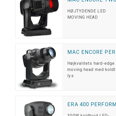
HØJTYDENDE LED
MOVING HEAD
MAC ENCORE PE
Højkvalitets hard-edge
moving head med koldt
lys
ERA 400 PERFOR
300W koldhvid LED-