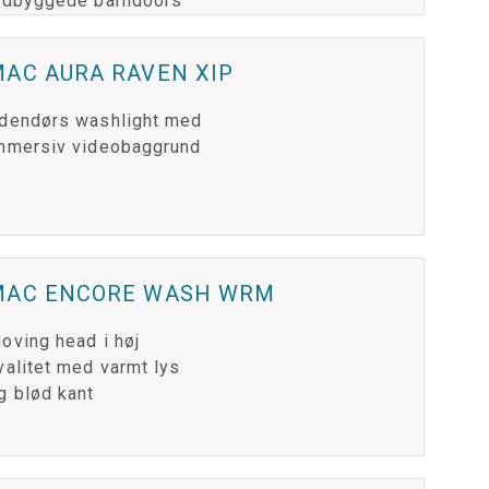
ndbyggede barndoors
AC AURA RAVEN XIP
dendørs washlight med
mmersiv videobaggrund
MAC ENCORE WASH WRM
oving head i høj
valitet med varmt lys
g blød kant