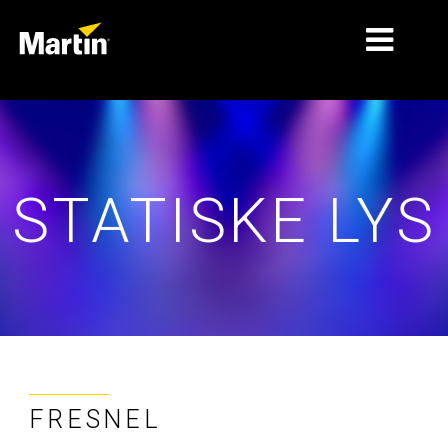
MARKEDER
PRODUKTTYPER
STATISKE LYS
PRODUKTSERIER
NYHEDER
OM OS
LÆRING
SUPPORT
FRESNEL