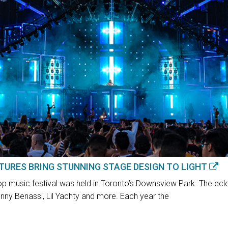
XTURES BRING STUNNING STAGE DESIGN TO LIGHT
op music festival was held in Toronto’s Downsview Park. The ecl
enny Benassi, Lil Yachty and more. Each year the