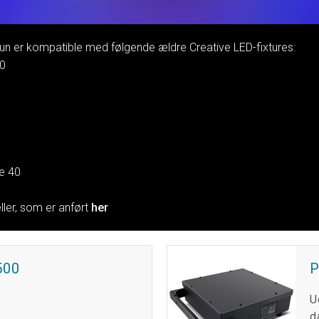
MAC 
P3 
VDO
un er kompatible med følgende ældre Creative LED-fixtures:
MAC 
VDO
40
VDO
ne 40
ler, som er anført
her
500
P
U
d