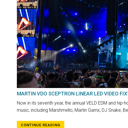
MARTIN VDO SCEPTRON LINEAR LED VIDEO FI
Now in its seventh year, the annual VELD EDM and hip-h
music, including Marshmello, Martin Garrix, DJ Snake, B
CONTINUE READING