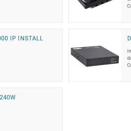
C
00 IP INSTALL
I
d
C
 240W