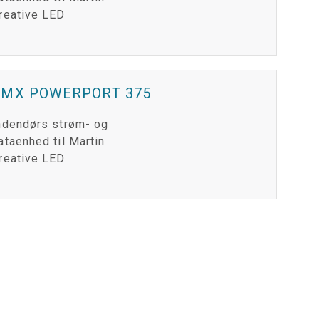
reative LED
DMX POWERPORT 375
ndendørs strøm- og
ataenhed til Martin
reative LED