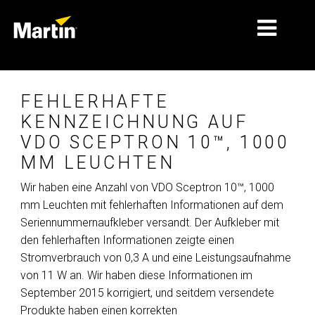
MÄRKTE
FEHLERHAFTE
PRODUKTTYPEN
KENNZEICHNUNG AUF
VDO SCEPTRON 10™, 1000
PRODUKTREIHEN
MM LEUCHTEN
NACHRICHTEN
Wir haben eine Anzahl von VDO Sceptron 10™, 1000
mm Leuchten mit fehlerhaften Informationen auf dem
ÜBER UNS
Seriennummernaufkleber versandt. Der Aufkleber mit
LERNEN
den fehlerhaften Informationen zeigte einen
Stromverbrauch von 0,3 A und eine Leistungsaufnahme
SUPPORT
von 11 W an. Wir haben diese Informationen im
September 2015 korrigiert, und seitdem versendete
Produkte haben einen korrekten