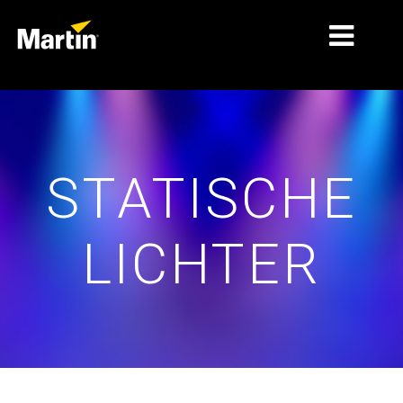
MÄRKTE
PRODUKTTYPEN
STATISCHE
PRODUKTREIHEN
NACHRICHTEN
LICHTER
ÜBER UNS
LERNEN
SUPPORT