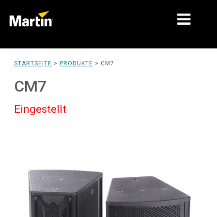
MÄRKTE
STARTSEITE
>
PRODUKTE
>
CM7
PRODUKTTYPEN
CM7
PRODUKTREIHEN
Eingestellt
NACHRICHTEN
ÜBER UNS
LERNEN
SUPPORT