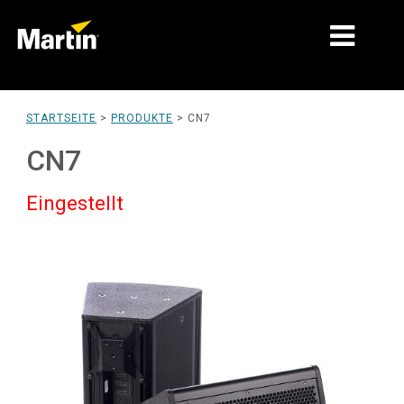
MÄRKTE
STARTSEITE
>
PRODUKTE
>
CN7
PRODUKTTYPEN
CN7
PRODUKTREIHEN
Eingestellt
NACHRICHTEN
ÜBER UNS
LERNEN
SUPPORT