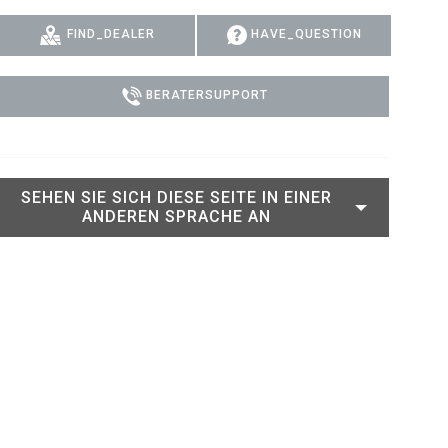
RT LEGACY MODELS
N
COMPLIANCE
FIND_DEALER
HAVE_QUESTION
LEGACY MODELS
SUPPORT-LOGIN
BERATERSUPPORT
ON
SEHEN SIE SICH DIESE SEITE IN EINER
ANDEREN SPRACHE AN