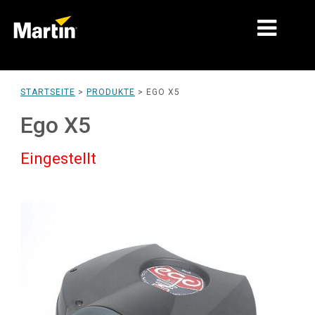
MÄRKTE
STARTSEITE
>
PRODUKTE
>
EGO X5
PRODUKTTYPEN
Ego X5
PRODUCT RANGES
Eingestellt
NACHRICHTEN
ÜBER UNS
LERNEN
SUPPORT