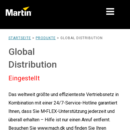
MÄRKTE
STARTSEITE
>
PRODUKTE
>
GLOBAL DISTRIBUTION
PRODUKTTYPEN
Global
PRODUKTREIHEN
Distribution
NACHRICHTEN
Eingestellt
ÜBER UNS
Das weltweit größte und effizienteste Vertriebsnetz in
LERNEN
Kombination mit einer 24/7-Service-Hotline garantiert
SUPPORT
Ihnen, dass Sie M•FLEX-Unterstützung jederzeit und
überall erhalten – Hilfe ist nur einen Anruf entfernt.
Besuchen Sie www.mach.dk
und finden Sie Ihren