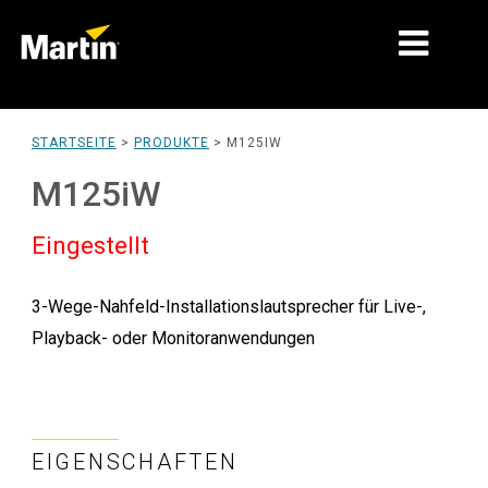
MÄRKTE
STARTSEITE
>
PRODUKTE
>
M125IW
PRODUKTTYPEN
M125iW
PRODUKTREIHEN
Eingestellt
NACHRICHTEN
3-Wege-Nahfeld-Installationslautsprecher für Live-,
ÜBER UNS
Playback- oder Monitoranwendungen
LERNEN
SUPPORT
EIGENSCHAFTEN