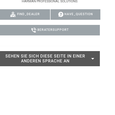
HARMAN PROFESSIONAL SOLUTIONS:
RT LEGACY MODELS
N
COMPLIANCE
FIND_DEALER
HAVE_QUESTION
LEGACY MODELS
SUPPORT-LOGIN
ON
BERATERSUPPORT
SEHEN SIE SICH DIESE SEITE IN EINER
ANDEREN SPRACHE AN