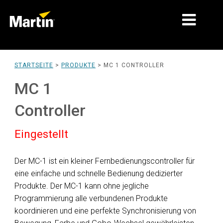
MÄRKTE
STARTSEITE
>
PRODUKTE
>
MC 1 CONTROLLER
PRODUKTTYPEN
MC 1
PRODUKTREIHEN
Controller
NACHRICHTEN
Eingestellt
ÜBER UNS
Der MC-1 ist ein kleiner Fernbedienungscontroller für
LERNEN
eine einfache und schnelle Bedienung dedizierter
Produkte. Der MC-1 kann ohne jegliche
SUPPORT
Programmierung alle verbundenen Produkte
koordinieren und eine perfekte Synchronisierung von