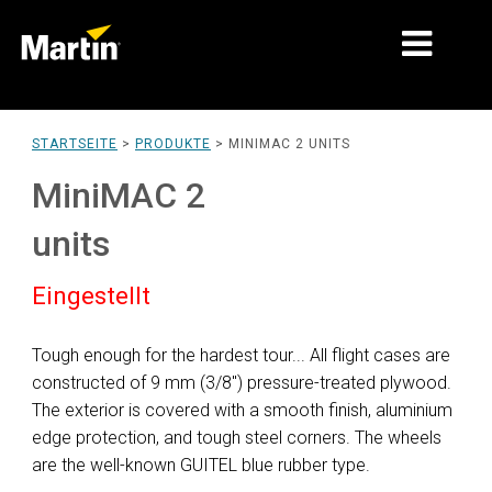
MÄRKTE
STARTSEITE
>
PRODUKTE
>
MINIMAC 2 UNITS
PRODUKTTYPEN
MiniMAC 2
PRODUCT RANGES
units
NACHRICHTEN
Eingestellt
ÜBER UNS
Tough enough for the hardest tour... All flight cases are
LERNEN
constructed of 9 mm (3/8") pressure-treated plywood.
The exterior is covered with a smooth finish, aluminium
SUPPORT
edge protection, and tough steel corners. The wheels
are the well-known GUITEL blue rubber type.