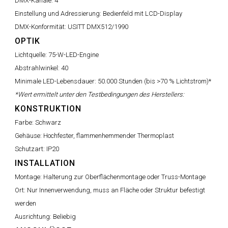
DMX-Kanäle:
4
Einstellung und Adressierung:
Bedienfeld mit LCD-Display
DMX-Konformität:
USITT DMX512/1990
OPTIK
Lichtquelle:
75-W-LED-Engine
Abstrahlwinkel:
40
Minimale LED-Lebensdauer:
50.000 Stunden (bis >70 % Lichtstrom)*
*Wert ermittelt unter den Testbedingungen des Herstellers:
KONSTRUKTION
Farbe:
Schwarz
Gehäuse:
Hochfester, flammenhemmender Thermoplast
Schutzart:
IP20
INSTALLATION
Montage:
Halterung zur Oberflächenmontage oder Truss-Montage
Ort:
Nur Innenverwendung, muss an Fläche oder Struktur befestigt
werden
Ausrichtung:
Beliebig