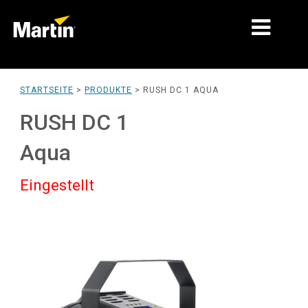
MÄRKTE
STARTSEITE
>
PRODUKTE
>
RUSH DC 1 AQUA
PRODUKTTYPEN
RUSH DC 1
PRODUCT RANGES
Aqua
NACHRICHTEN
Eingestellt
ÜBER UNS
LERNEN
SUPPORT