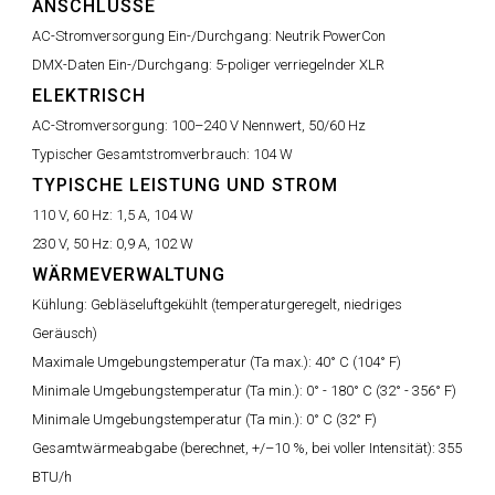
ANSCHLÜSSE
AC-Stromversorgung Ein-/Durchgang:
Neutrik PowerCon
DMX-Daten Ein-/Durchgang:
5-poliger verriegelnder XLR
ELEKTRISCH
AC-Stromversorgung:
100–240 V Nennwert, 50/60 Hz
Typischer Gesamtstromverbrauch:
104 W
TYPISCHE LEISTUNG UND STROM
110 V, 60 Hz: 1,5 A, 104 W
230 V, 50 Hz: 0,9 A, 102 W
WÄRMEVERWALTUNG
Kühlung:
Gebläseluftgekühlt (temperaturgeregelt, niedriges
Geräusch)
Maximale Umgebungstemperatur (Ta max.):
40° C (104° F)
Minimale Umgebungstemperatur (Ta min.):
0° - 180° C (32° - 356° F)
Minimale Umgebungstemperatur (Ta min.):
0° C (32° F)
Gesamtwärmeabgabe (berechnet, +/–10 %, bei voller Intensität):
355
BTU/h