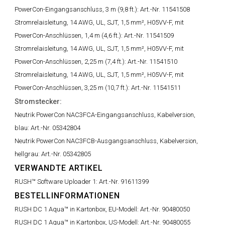
PowerCon-Eingangsanschluss, 3 m (9,8 ft.):
Art.-Nr. 11541508
Stromrelaisleitung, 14 AWG, UL, SJT, 1,5 mm², H05VV-F, mit
PowerCon-Anschlüssen, 1,4 m (4,6 ft.):
Art.-Nr. 11541509
Stromrelaisleitung, 14 AWG, UL, SJT, 1,5 mm², H05VV-F, mit
PowerCon-Anschlüssen, 2,25 m (7,4 ft.):
Art.-Nr. 11541510
Stromrelaisleitung, 14 AWG, UL, SJT, 1,5 mm², H05VV-F, mit
PowerCon-Anschlüssen, 3,25 m (10,7 ft.):
Art.-Nr. 11541511
Stromstecker:
Neutrik PowerCon NAC3FCA-Eingangsanschluss, Kabelversion,
blau:
Art.-Nr. 05342804
Neutrik PowerCon NAC3FCB-Ausgangsanschluss, Kabelversion,
hellgrau:
Art.-Nr. 05342805
VERWANDTE ARTIKEL
RUSH™ Software Uploader 1:
Art.-Nr. 91611399
BESTELLINFORMATIONEN
RUSH DC 1 Aqua™ in Kartonbox, EU-Modell:
Art.-Nr. 90480050
RUSH DC 1 Aqua™ in Kartonbox, US-Modell:
Art.-Nr. 90480055