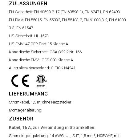
ZULASSUNGEN
EU-Sicherheit:
EN 60598-2-17 (EN 60598-1), EN 62471, EN 62493
EU-EMV:
EN 55015, EN 55032, EN 55103-2, EN 61000-3-2, EN 61000-
3-3, EN 61547
US-Sicherheit:
UL 1573
US-EMV:
47 CFR Part 15 Klasse A
Kanadische Sicherheit:
CSA C22.2 Nr. 166
Kanadische EMV:
ICES-003 Klasse A
Australien/Neuseeland:
C-TICK N4241
LIEFERUMFANG
Stromkabel, 1,5 m, ohne Netzstecker:
Montagehalterung:
ZUBEHÖR
Kabel, 16 A, zur Verbindung in Stromketten:
Stromeingangsleitung, 14 AWG, UL, SJT, 1,5 mm², H05VV-F, mit