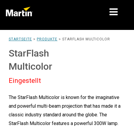
MÄRKTE
STARTSEITE
>
PRODUKTE
>
STARFLASH MULTICOLOR
PRODUKTTYPEN
StarFlash
PRODUCT RANGES
Multicolor
NACHRICHTEN
Eingestellt
ÜBER UNS
The StarFlash Multicolor is known for the imaginative
LERNEN
and powerful multi-beam projection that has made it a
SUPPORT
classic industry standard around the globe. The
StarFlash Multicolor features a powerful 300W lamp.