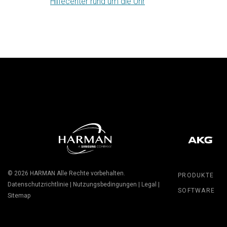
Hilfecenter rund um die Uhr
© 2026
HARMAN
Alle Rechte vorbehalten.
PRODUKTE
Datenschutzrichtlinie
|
Nutzungsbedingungen
|
Legal
|
SOFTWARE
Sitemap