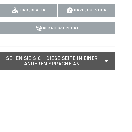
RT LEGACY MODELS
N
COMPLIANCE
FIND_DEALER
HAVE_QUESTION
LEGACY MODELS
SUPPORT-LOGIN
BERATERSUPPORT
ON
SEHEN SIE SICH DIESE SEITE IN EINER
ANDEREN SPRACHE AN