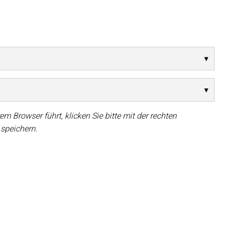
MAC VIPER
P3 POWERPO
VDO DOTRO
MAC VIPER 
VDO FATRON
VDO SCEPTR
em Browser führt, klicken Sie bitte mit der rechten
 speichern.