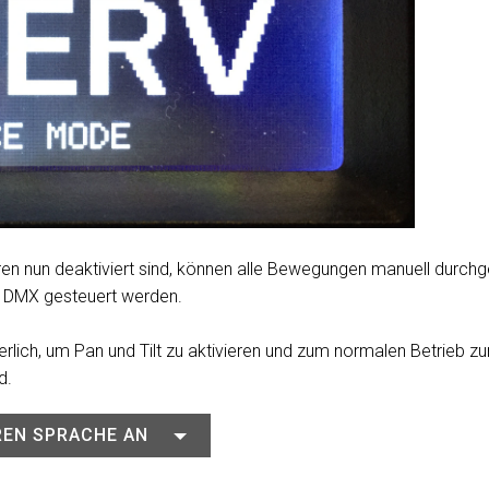
MAC VIPER
P3 POWERPO
VDO DOTRO
MAC VIPER 
VDO FATRON
VDO SCEPTR
ren nun deaktiviert sind, können alle Bewegungen manuell durch
er DMX gesteuert werden.
derlich, um Pan und Tilt zu aktivieren und zum normalen Betrieb 
d.
EREN SPRACHE AN