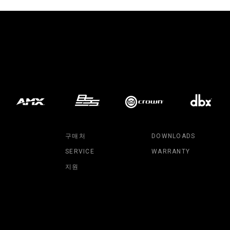
구매처
DOWNLOADS
SERVICE
WARRANTY
지원