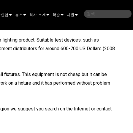
라인업
뉴스
회사 소개
학습
지원
밍
사례 연구
연혁
교육
문의하기
 lighting product. Suitable test devices, such as
언
언론 자료
지속 가능성
학습 세션
상시 지원 센터
uipment distributors for around 600-700 US Dollars (2008
ELP ELLIPSOIDAL
구매처
컨설턴트 포털
이브리드
이달
브 & 블라인더
ELP FRESNEL
ERA PERFORMANCE
소프트웨어
 fixtures. This equipment is not cheap but it can be
work on a fixture and it has performed without problem
조명
ELP PAR
ERA PROFILE
EXTERIOR DOT PRO
펌웨어
 조명
 컨트롤러
ERA WASH
익스테리어 리니어 프로
MAC AURA
다운로드
 프로젝션
RPORTS
웨어 도구
LA
외부 프로젝션
MAC ENCORE
보증
egion we suggest you search on the Internet or contact
IVE DOTS
RPORTS LEGACY MODELS
 도구
외장 세척 프로
MAC ONE
P3 SYSTEM CONTROLLER
제품 등록
YSTEM
MAC ULTRA
P3 POWERPORT
VDO ATOMIC
서비스