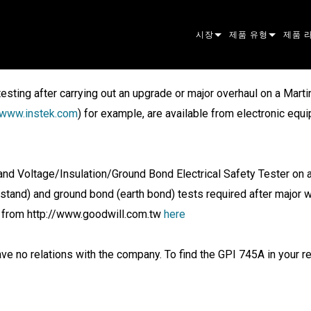
시장
제품 유형
제품 
ARCHITECTURAL
무빙 헤드
프레이
아토믹
esting after carrying out an upgrade or major overhaul on a Martin
ENTERTAINMENT
팔로우스팟
스팟
컴패니
//www.instek.com
) for example, are available from electronic eq
CREATE THE MOMENT
스태틱 라이트
세척
프레넬
ELP
크리에이티브 조명
빔 하
엘립소
스트로
ERA
nd Voltage/Insulation/Ground Bond Electrical Safety Tester on all
thstand) and ground bond (earth bond) tests required after major 
건축용
빔
PAR
선형
워시 
외관
d from http://www.goodwill.com.tw
here
전원 및 프로세싱
DOT
리니어
시스템
MAC
도구
이미지
POWE
소프트
MACU
e no relations with the company. To find the GPI 745A in your r
단종된 제품
CREAT
POWE
서비스
P3
PDE S
VDO